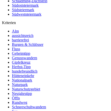
Schladming-Dachstein
Südoststeiermark
Südsteiermark
Südweststeiermark
Kriterien
Alm
aussichtsreich
barrierefrei
Burgen & Schlösser
Fluss
Geheimtipp
Genusswandern
Gipfelkreuz
Herbst-Tipp
hundefreundlich
Hütteneinkehr
Nationalpark
Naturpark
Naturschutzgebiet
Neujahrstipp
Öffis
Rundweg
Schneeschuhwandern