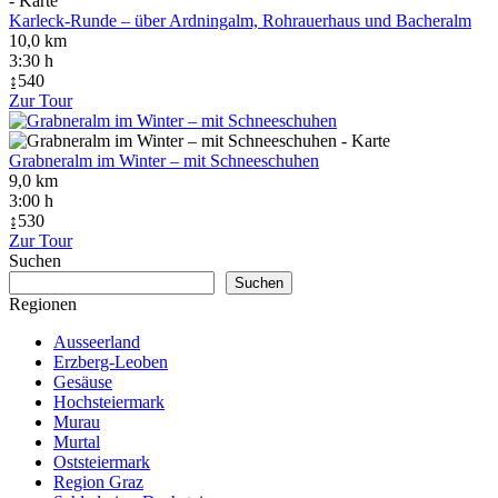
Karleck-Runde – über Ardningalm, Rohrauerhaus und Bacheralm
10,0 km
3:30 h
↨540
Zur Tour
Grabneralm im Winter – mit Schneeschuhen
9,0 km
3:00 h
↨530
Zur Tour
Suchen
Suchen
Regionen
Ausseerland
Erzberg-Leoben
Gesäuse
Hochsteiermark
Murau
Murtal
Oststeiermark
Region Graz