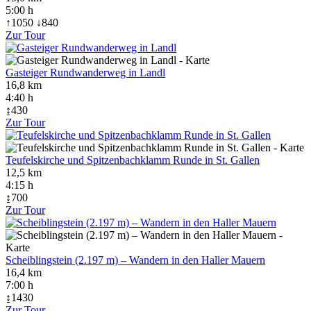
5:00 h
↑1050 ↓840
Zur Tour
Gasteiger Rundwanderweg in Landl
16,8 km
4:40 h
↨430
Zur Tour
Teufelskirche und Spitzenbachklamm Runde in St. Gallen
12,5 km
4:15 h
↨700
Zur Tour
Scheiblingstein (2.197 m) – Wandern in den Haller Mauern
16,4 km
7:00 h
↨1430
Zur Tour