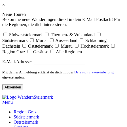
×
Neue Touren
Bekomme neue Wanderungen direkt in dein E-Mail-Postfach! Für
die Regionen, die dich interessieren.
Südweststeiermark
Thermen- & Vulkanland
Südsteiermark
Murtal
Ausseerland
Schladming-
Dachstein
Oststeiermark
Murau
Hochsteiermark
Region Graz
Gesäuse
Alle Regionen
E-Mail-Adresse:
Mit deiner Anmeldung erklärst du dich mit der
Datenschutzvereinbarung
einverstanden.
Skip
to
Menu
content
Region Graz
Südsteiermark
Oststeiermark