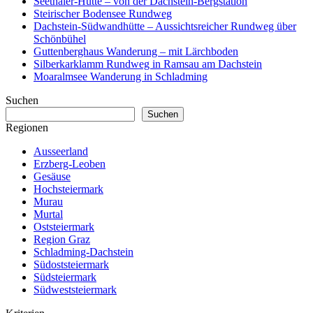
Seethaler-Hütte – von der Dachstein-Bergstation
Steirischer Bodensee Rundweg
Dachstein-Südwandhütte – Aussichtsreicher Rundweg über
Schönbühel
Guttenberghaus Wanderung – mit Lärchboden
Silberkarklamm Rundweg in Ramsau am Dachstein
Moaralmsee Wanderung in Schladming
Suchen
Suchen
Regionen
Ausseerland
Erzberg-Leoben
Gesäuse
Hochsteiermark
Murau
Murtal
Oststeiermark
Region Graz
Schladming-Dachstein
Südoststeiermark
Südsteiermark
Südweststeiermark