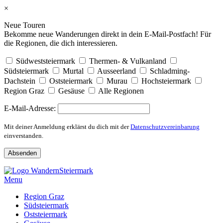
×
Neue Touren
Bekomme neue Wanderungen direkt in dein E-Mail-Postfach! Für
die Regionen, die dich interessieren.
Südweststeiermark
Thermen- & Vulkanland
Südsteiermark
Murtal
Ausseerland
Schladming-
Dachstein
Oststeiermark
Murau
Hochsteiermark
Region Graz
Gesäuse
Alle Regionen
E-Mail-Adresse:
Mit deiner Anmeldung erklärst du dich mit der
Datenschutzvereinbarung
einverstanden.
Skip
to
Menu
content
Region Graz
Südsteiermark
Oststeiermark