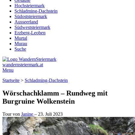
Gesäuse
Hochsteiermark
Schladming-Dachstein
Südoststeiermark
Ausseerland
Südweststeiermark
Erzberg-Leoben
Murtal
Murau
Suche
wandernsteiermark.at
Menu
Startseite
>
Schladming-Dachstein
Wörschachklamm – Rundweg mit
Burgruine Wolkenstein
Tour von
Janine
–
23. Juli 2023