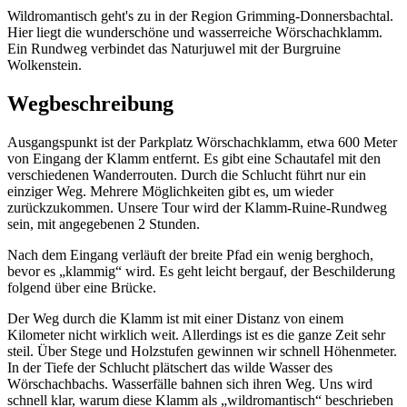
Wildromantisch geht's zu in der Region Grimming-Donnersbachtal.
Hier liegt die wunderschöne und wasserreiche Wörschachklamm.
Ein Rundweg verbindet das Naturjuwel mit der Burgruine
Wolkenstein.
Wegbeschreibung
Ausgangspunkt ist der Parkplatz Wörschachklamm, etwa 600 Meter
von Eingang der Klamm entfernt. Es gibt eine Schautafel mit den
verschiedenen Wanderrouten. Durch die Schlucht führt nur ein
einziger Weg. Mehrere Möglichkeiten gibt es, um wieder
zurückzukommen. Unsere Tour wird der Klamm-Ruine-Rundweg
sein, mit angegebenen 2 Stunden.
Nach dem Eingang verläuft der breite Pfad ein wenig berghoch,
bevor es „klammig“ wird. Es geht leicht bergauf, der Beschilderung
folgend über eine Brücke.
Der Weg durch die Klamm ist mit einer Distanz von einem
Kilometer nicht wirklich weit. Allerdings ist es die ganze Zeit sehr
steil. Über Stege und Holzstufen gewinnen wir schnell Höhenmeter.
In der Tiefe der Schlucht plätschert das wilde Wasser des
Wörschachbachs. Wasserfälle bahnen sich ihren Weg. Uns wird
schnell klar, warum diese Klamm als „wildromantisch“ beschrieben