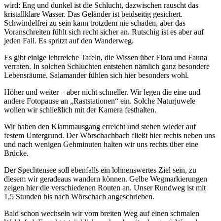
wird: Eng und dunkel ist die Schlucht, dazwischen rauscht das
kristallklare Wasser. Das Geländer ist beidseitig gesichert.
Schwindelfrei zu sein kann trotzdem nie schaden, aber das
Voranschreiten fühlt sich recht sicher an. Rutschig ist es aber auf
jeden Fall. Es spritzt auf den Wanderweg.
Es gibt einige lehrreiche Tafeln, die Wissen über Flora und Fauna
verraten. In solchen Schluchten entstehen nämlich ganz besondere
Lebensräume. Salamander fühlen sich hier besonders wohl.
Höher und weiter – aber nicht schneller. Wir legen die eine und
andere Fotopause an „Raststationen“ ein. Solche Naturjuwele
wollen wir schließlich mit der Kamera festhalten.
Wir haben den Klammausgang erreicht und stehen wieder auf
festem Untergrund. Der Wörschachbach fließt hier rechts neben uns
und nach wenigen Gehminuten halten wir uns rechts über eine
Brücke.
Der Spechtensee soll ebenfalls ein lohnenswertes Ziel sein, zu
diesem wir geradeaus wandern können. Gelbe Wegmarkierungen
zeigen hier die verschiedenen Routen an. Unser Rundweg ist mit
1,5 Stunden bis nach Wörschach angeschrieben.
Bald schon wechseln wir vom breiten Weg auf einen schmalen