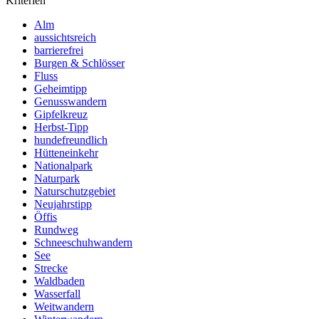
Kriterien
Alm
aussichtsreich
barrierefrei
Burgen & Schlösser
Fluss
Geheimtipp
Genusswandern
Gipfelkreuz
Herbst-Tipp
hundefreundlich
Hütteneinkehr
Nationalpark
Naturpark
Naturschutzgebiet
Neujahrstipp
Öffis
Rundweg
Schneeschuhwandern
See
Strecke
Waldbaden
Wasserfall
Weitwandern