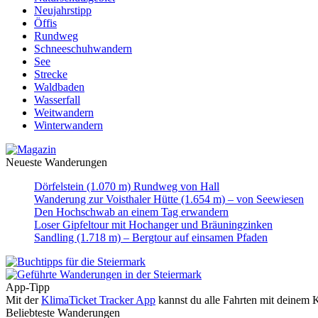
Neujahrstipp
Öffis
Rundweg
Schneeschuhwandern
See
Strecke
Waldbaden
Wasserfall
Weitwandern
Winterwandern
Neueste Wanderungen
Dörfelstein (1.070 m) Rundweg von Hall
Wanderung zur Voisthaler Hütte (1.654 m) – von Seewiesen
Den Hochschwab an einem Tag erwandern
Loser Gipfeltour mit Hochanger und Bräuningzinken
Sandling (1.718 m) – Bergtour auf einsamen Pfaden
App-Tipp
Mit der
KlimaTicket Tracker App
kannst du alle Fahrten mit deinem K
Beliebteste Wanderungen