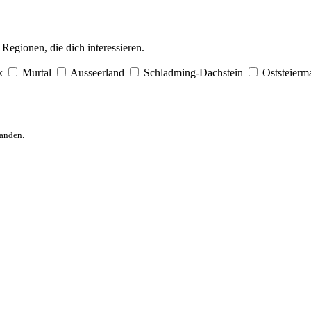
egionen, die dich interessieren.
k
Murtal
Ausseerland
Schladming-Dachstein
Oststeierm
anden.