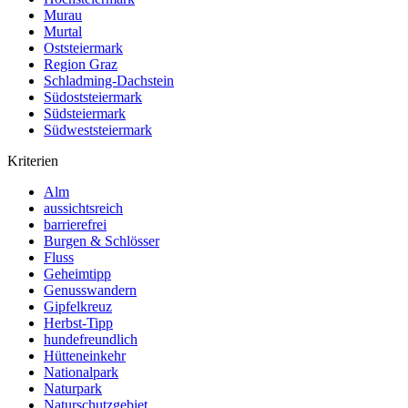
Murau
Murtal
Oststeiermark
Region Graz
Schladming-Dachstein
Südoststeiermark
Südsteiermark
Südweststeiermark
Kriterien
Alm
aussichtsreich
barrierefrei
Burgen & Schlösser
Fluss
Geheimtipp
Genusswandern
Gipfelkreuz
Herbst-Tipp
hundefreundlich
Hütteneinkehr
Nationalpark
Naturpark
Naturschutzgebiet