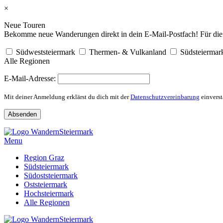
×
Neue Touren
Bekomme neue Wanderungen direkt in dein E-Mail-Postfach! Für die R
Südweststeiermark
Thermen- & Vulkanland
Südsteiermar
Alle Regionen
E-Mail-Adresse:
Mit deiner Anmeldung erklärst du dich mit der
Datenschutzvereinbarung
einverst
Skip
to
Menu
content
Region Graz
Südsteiermark
Südoststeiermark
Oststeiermark
Hochsteiermark
Alle Regionen