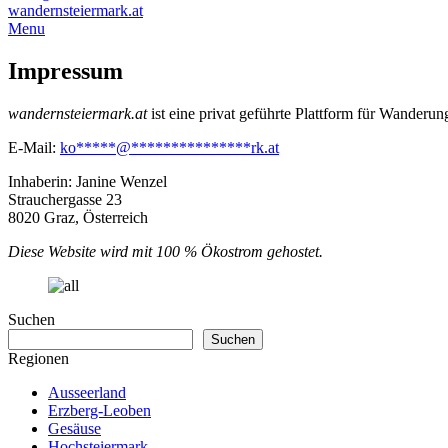
wandernsteiermark.at
Menu
Impressum
wandernsteiermark.at
ist eine privat geführte Plattform für Wanderun
E-Mail:
ko
*****
@
***************
rk.at
Inhaberin: Janine Wenzel
Strauchergasse 23
8020 Graz, Österreich
Diese Website wird mit 100 % Ökostrom gehostet.
Suchen
Suchen
Regionen
Ausseerland
Erzberg-Leoben
Gesäuse
Hochsteiermark