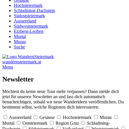
Gesäuse
Hochsteiermark
Schladming-Dachstein
Südoststeiermark
Ausseerland
Südweststeiermark
Erzberg-Leoben
Murtal
Murau
Suche
wandernsteiermark.at
Menu
Newsletter
Möchtest du keine neue Tour mehr verpassen? Dann melde dich
jetzt für unseren Newsletter an und lass dich automatisch
benachrichtigen, sobald wir neue Wanderideen veröffentlichen. Du
bestimmst selbst, welche Regionen dich interessieren.
Ausseerland
Gesäuse
Hochsteiermark
Murau
Murtal
Oststeiermark
Region Graz
Schladming-
Dachstein
Südsteiermark
Vulkanland
Weststeiermark