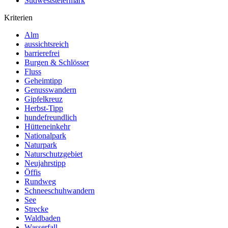
Südweststeiermark
Kriterien
Alm
aussichtsreich
barrierefrei
Burgen & Schlösser
Fluss
Geheimtipp
Genusswandern
Gipfelkreuz
Herbst-Tipp
hundefreundlich
Hütteneinkehr
Nationalpark
Naturpark
Naturschutzgebiet
Neujahrstipp
Öffis
Rundweg
Schneeschuhwandern
See
Strecke
Waldbaden
Wasserfall