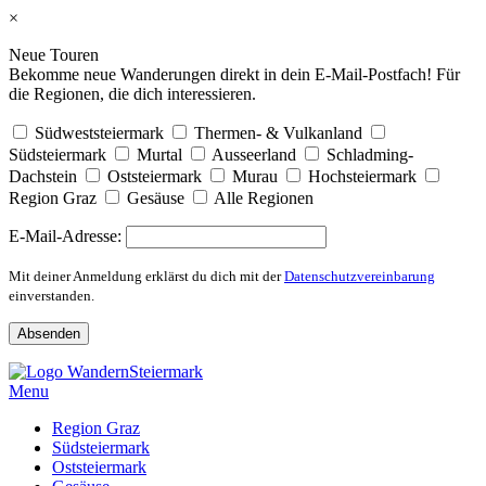
×
Neue Touren
Bekomme neue Wanderungen direkt in dein E-Mail-Postfach! Für
die Regionen, die dich interessieren.
Südweststeiermark
Thermen- & Vulkanland
Südsteiermark
Murtal
Ausseerland
Schladming-
Dachstein
Oststeiermark
Murau
Hochsteiermark
Region Graz
Gesäuse
Alle Regionen
E-Mail-Adresse:
Mit deiner Anmeldung erklärst du dich mit der
Datenschutzvereinbarung
einverstanden.
Skip
to
Menu
content
Region Graz
Südsteiermark
Oststeiermark