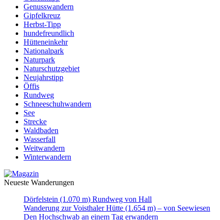
Genusswandern
Gipfelkreuz
Herbst-Tipp
hundefreundlich
Hütteneinkehr
Nationalpark
Naturpark
Naturschutzgebiet
Neujahrstipp
Öffis
Rundweg
Schneeschuhwandern
See
Strecke
Waldbaden
Wasserfall
Weitwandern
Winterwandern
Neueste Wanderungen
Dörfelstein (1.070 m) Rundweg von Hall
Wanderung zur Voisthaler Hütte (1.654 m) – von Seewiesen
Den Hochschwab an einem Tag erwandern