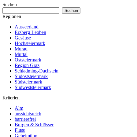
Suchen
Suchen
Regionen
Ausseerland
Erzberg-Leoben
Gesäuse
Hochsteiermark
Murau
Murtal
Oststeiermark
Region Graz
Schladming-Dachstein
Südoststeiermark
Südsteiermark
Südweststeiermark
Kriterien
Alm
aussichtsreich
barrierefrei
Burgen & Schlösser
Fluss
Geheimtipp