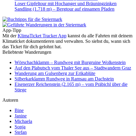
Loser Gipfeltour mit Hochanger und Bräuningzinken
Sandling (1.718 m) – Bergtour auf einsamen Pfaden
App-Tipp
Mit der
KlimaTicket Tracker App
kannst du alle Fahrten mit deinem
Klimaticket dokumentieren und verwalten. So siehst du, wann sich
das Ticket für dich gelohnt hat.
Beliebteste Wanderungen
Wörschachklamm – Rundweg mit Burgruine Wolkenstein
Auf den Plabutsch vom Thaler See aus – Stadtwandern Graz
Wanderung am Gulsenberg zur Erikablüte
Silberkarklamm Rundweg in Ramsau am Dachstein
Eisenerzer Reichenstein (2.165 m) – vom Präbichl über die
Stiege
Autoren
Bine
Janine
Michaela
Sonja
Stefan