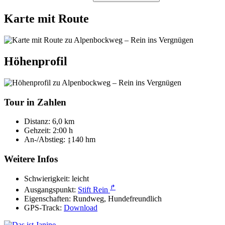
Karte mit Route
Höhenprofil
Tour in Zahlen
Distanz:
6,0 km
Gehzeit:
2:00 h
An-/Abstieg:
↨140 hm
Weitere Infos
Schwierigkeit:
leicht
↱
Ausgangspunkt:
Stift Rein
Eigenschaften:
Rundweg, Hundefreundlich
GPS-Track:
Download