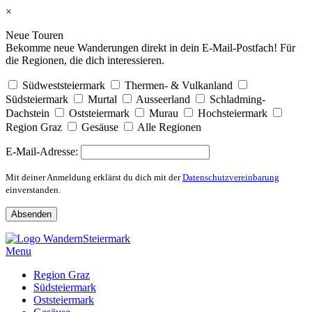
×
Neue Touren
Bekomme neue Wanderungen direkt in dein E-Mail-Postfach! Für
die Regionen, die dich interessieren.
Südweststeiermark
Thermen- & Vulkanland
Südsteiermark
Murtal
Ausseerland
Schladming-
Dachstein
Oststeiermark
Murau
Hochsteiermark
Region Graz
Gesäuse
Alle Regionen
E-Mail-Adresse:
Mit deiner Anmeldung erklärst du dich mit der
Datenschutzvereinbarung
einverstanden.
Skip
to
Menu
content
Region Graz
Südsteiermark
Oststeiermark