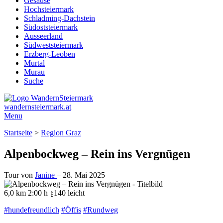
Gesäuse
Hochsteiermark
Schladming-Dachstein
Südoststeiermark
Ausseerland
Südweststeiermark
Erzberg-Leoben
Murtal
Murau
Suche
wandernsteiermark.at
Menu
Startseite
>
Region Graz
Alpenbockweg – Rein ins Vergnügen
Tour von
Janine
–
28. Mai 2025
6,0 km
2:00 h
↨140
leicht
#hundefreundlich
#Öffis
#Rundweg