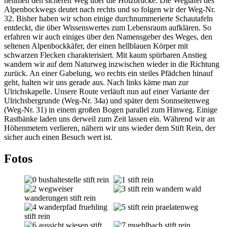
nehmen den sicheren Weg über die Holzbrücke. Die Wegtafel des
Alpenbockwegs deutet nach rechts und so folgen wir der Weg-Nr.
32. Bisher haben wir schon einige durchnummerierte Schautafeln
entdeckt, die über Wissenswertes zum Lebensraum aufklären. So
erfahren wir auch einiges über den Namensgeber des Weges, den
seltenen Alpenbockkäfer, der einen hellblauen Körper mit
schwarzen Flecken charakterisiert. Mit kaum spürbaren Anstieg
wandern wir auf dem Naturweg inzwischen wieder in die Richtung
zurück. An einer Gabelung, wo rechts ein steiles Pfädchen hinauf
geht, halten wir uns gerade aus. Nach links käme man zur
Ulrichskapelle. Unsere Route verläuft nun auf einer Variante der
Ulrichsbergrunde (Weg-Nr. 34a) und später dem Sonnseitenweg
(Weg-Nr. 31) in einem großen Bogen parallel zum Hinweg. Einige
Rastbänke laden uns derweil zum Zeit lassen ein. Während wir an
Höhenmetern verlieren, nähern wir uns wieder dem Stift Rein, der
sicher auch einen Besuch wert ist.
Fotos