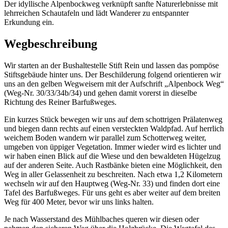
Der idyllische Alpenbockweg verknüpft sanfte Naturerlebnisse mit
lehrreichen Schautafeln und lädt Wanderer zu entspannter
Erkundung ein.
Wegbeschreibung
Wir starten an der Bushaltestelle Stift Rein und lassen das pompöse
Stiftsgebäude hinter uns. Der Beschilderung folgend orientieren wir
uns an den gelben Wegweisern mit der Aufschrift „Alpenbock Weg“
(Weg-Nr. 30/33/34b/34) und gehen damit vorerst in dieselbe
Richtung des Reiner Barfußweges.
Ein kurzes Stück bewegen wir uns auf dem schottrigen Prälatenweg
und biegen dann rechts auf einen versteckten Waldpfad. Auf herrlich
weichem Boden wandern wir parallel zum Schotterweg weiter,
umgeben von üppiger Vegetation. Immer wieder wird es lichter und
wir haben einen Blick auf die Wiese und den bewaldeten Hügelzug
auf der anderen Seite. Auch Rastbänke bieten eine Möglichkeit, den
Weg in aller Gelassenheit zu beschreiten. Nach etwa 1,2 Kilometern
wechseln wir auf den Hauptweg (Weg-Nr. 33) und finden dort eine
Tafel des Barfußweges. Für uns geht es aber weiter auf dem breiten
Weg für 400 Meter, bevor wir uns links halten.
Je nach Wasserstand des Mühlbaches queren wir diesen oder