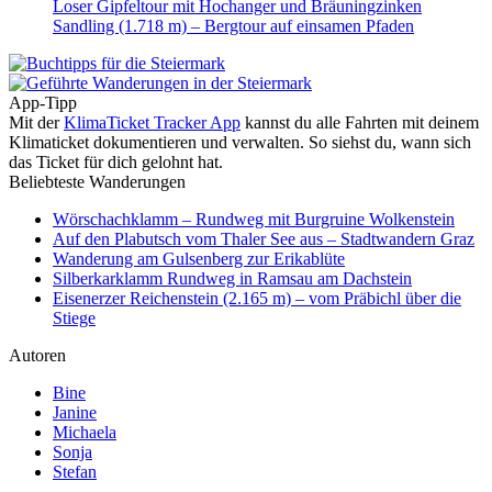
Loser Gipfeltour mit Hochanger und Bräuningzinken
Sandling (1.718 m) – Bergtour auf einsamen Pfaden
App-Tipp
Mit der
KlimaTicket Tracker App
kannst du alle Fahrten mit deinem
Klimaticket dokumentieren und verwalten. So siehst du, wann sich
das Ticket für dich gelohnt hat.
Beliebteste Wanderungen
Wörschachklamm – Rundweg mit Burgruine Wolkenstein
Auf den Plabutsch vom Thaler See aus – Stadtwandern Graz
Wanderung am Gulsenberg zur Erikablüte
Silberkarklamm Rundweg in Ramsau am Dachstein
Eisenerzer Reichenstein (2.165 m) – vom Präbichl über die
Stiege
Autoren
Bine
Janine
Michaela
Sonja
Stefan