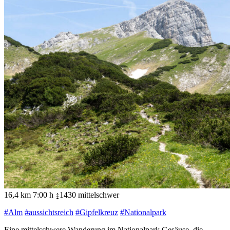
16,4 km
7:00 h
↨1430
mittelschwer
#Alm
#aussichtsreich
#Gipfelkreuz
#Nationalpark
Eine mittelschwere Wanderung im Nationalpark Gesäuse, die