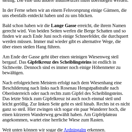
steinig. Die eine und andere Baumwurzel muss überstiegen werden.
In der Ferne sehen wir an einem Felsvorsprung einige Gämsen, die
uns ebenfalls entdeckt haben und zu uns blicken.
Bald schon haben wir die
Lange Gasse
erreicht, die ihrem Namen
gerecht wird. Von beiden Seiten werfen die Berge Schatten und so
finden wir auch Ende Juni noch einige Schneefelder, die durchquert
werden müssen. Immer mal wieder gibt es alternative Wege, die
über einen steilen Hang führen.
Am Ende der Gasse geht über einen steinigen Wiesenweg steil
bergauf. Das
Gipfelkreuz des Scheiblingsteins
ist endlich in
Sichtweite. Dennoch sind es immer noch einige Höhenmeter zu
bewältigen.
Nach erfolgreichem Meistern erfolgt nach dem Wiesenhang eine
Beschilderung nach links nach Rosenau Hengstpaßstraße nach
Oberösterreich oder nach rechts zum Gipfel des Scheiblingsteins.
Das letzte Stück zum Gipfelkreuz ist auch noch einmal steil und
leicht geröllig. Zur linken Seite geht es steil hinab. Rechts ist es nicht
ganz so steil. Hier zwingen sich sogar ein paar Wanderer hoch, die
einen kürzeren Wanderweg gewählt haben. Am Gipfelplateau
angekommen, wartet eine herrliche Wiese zum Rasten.
Weit unten können wir sogar die
Ardningalm
erkennen.