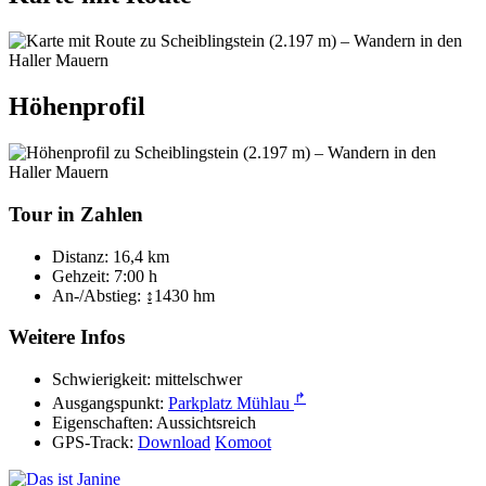
Höhenprofil
Tour in Zahlen
Distanz:
16,4 km
Gehzeit:
7:00 h
An-/Abstieg:
↨1430 hm
Weitere Infos
Schwierigkeit:
mittelschwer
↱
Ausgangspunkt:
Parkplatz Mühlau
Eigenschaften:
Aussichtsreich
GPS-Track:
Download
Komoot