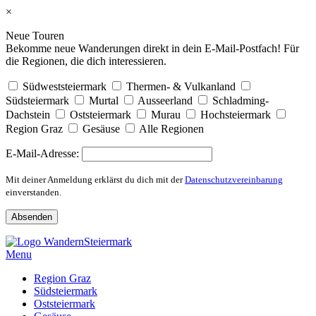
×
Neue Touren
Bekomme neue Wanderungen direkt in dein E-Mail-Postfach! Für
die Regionen, die dich interessieren.
Südweststeiermark
Thermen- & Vulkanland
Südsteiermark
Murtal
Ausseerland
Schladming-
Dachstein
Oststeiermark
Murau
Hochsteiermark
Region Graz
Gesäuse
Alle Regionen
E-Mail-Adresse:
Mit deiner Anmeldung erklärst du dich mit der
Datenschutzvereinbarung
einverstanden.
Skip
to
Menu
content
Region Graz
Südsteiermark
Oststeiermark