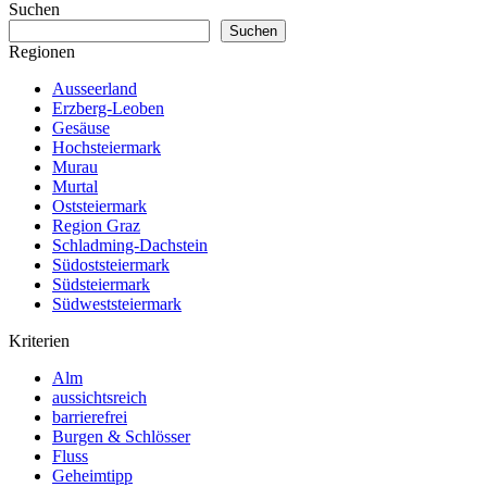
Suchen
Suchen
Regionen
Ausseerland
Erzberg-Leoben
Gesäuse
Hochsteiermark
Murau
Murtal
Oststeiermark
Region Graz
Schladming-Dachstein
Südoststeiermark
Südsteiermark
Südweststeiermark
Kriterien
Alm
aussichtsreich
barrierefrei
Burgen & Schlösser
Fluss
Geheimtipp