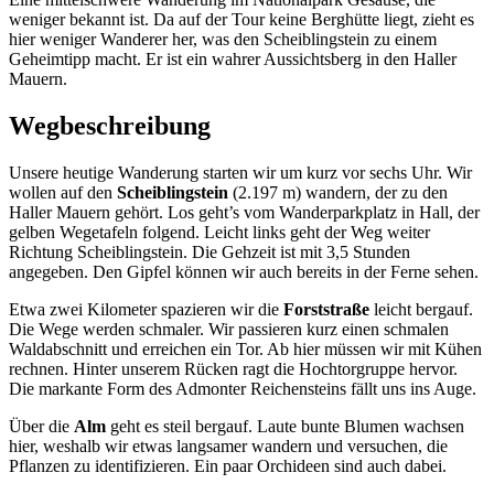
weniger bekannt ist. Da auf der Tour keine Berghütte liegt, zieht es
hier weniger Wanderer her, was den Scheiblingstein zu einem
Geheimtipp macht. Er ist ein wahrer Aussichtsberg in den Haller
Mauern.
Wegbeschreibung
Unsere heutige Wanderung starten wir um kurz vor sechs Uhr. Wir
wollen auf den
Scheiblingstein
(2.197 m) wandern, der zu den
Haller Mauern gehört. Los geht’s vom Wanderparkplatz in Hall, der
gelben Wegetafeln folgend. Leicht links geht der Weg weiter
Richtung Scheiblingstein. Die Gehzeit ist mit 3,5 Stunden
angegeben. Den Gipfel können wir auch bereits in der Ferne sehen.
Etwa zwei Kilometer spazieren wir die
Forststraße
leicht bergauf.
Die Wege werden schmaler. Wir passieren kurz einen schmalen
Waldabschnitt und erreichen ein Tor. Ab hier müssen wir mit Kühen
rechnen. Hinter unserem Rücken ragt die Hochtorgruppe hervor.
Die markante Form des Admonter Reichensteins fällt uns ins Auge.
Über die
Alm
geht es steil bergauf. Laute bunte Blumen wachsen
hier, weshalb wir etwas langsamer wandern und versuchen, die
Pflanzen zu identifizieren. Ein paar Orchideen sind auch dabei.