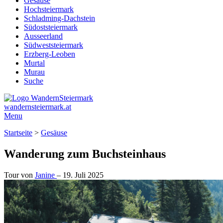
Gesäuse
Hochsteiermark
Schladming-Dachstein
Südoststeiermark
Ausseerland
Südweststeiermark
Erzberg-Leoben
Murtal
Murau
Suche
wandernsteiermark.at
Menu
Startseite
>
Gesäuse
Wanderung zum Buchsteinhaus
Tour von
Janine
–
19. Juli 2025