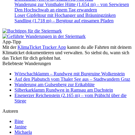
Wanderung zur Voisthaler Hütte (1.654 m) – von Seewiesen
Den Hochschwab an einem Tag erwandern
Loser Gipfeltour mit Hochanger und Bräuningzinken
Sandling (1.718 m) – Bergtour auf einsamen Pfaden
App-Tipp
Mit der
KlimaTicket Tracker App
kannst du alle Fahrten mit deinem
Klimaticket dokumentieren und verwalten. So siehst du, wann sich
das Ticket für dich gelohnt hat.
Beliebteste Wanderungen
Wörschachklamm – Rundweg mit Burgruine Wolkenstein
Auf den Plabutsch vom Thaler See aus – Stadtwandern Graz
Wanderung am Gulsenberg zur Erikablüte
Silberkarklamm Rundweg in Ramsau am Dachstein
Eisenerzer Reichenstein (2.165 m) – vom Präbichl über die
Stiege
Autoren
Bine
Janine
Michaela