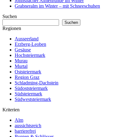
Johnsbacher Almenrunde im Winter
Grabneralm im Winter – mit Schneeschuhen
Suchen
Suchen
Regionen
Ausseerland
Erzberg-Leoben
Gesäuse
Hochsteiermark
Murau
Murtal
Oststeiermark
Region Graz
Schladming-Dachstein
Südoststeiermark
Südsteiermark
Südweststeiermark
Kriterien
Alm
aussichtsreich
barrierefrei
Burgen & Schlösser