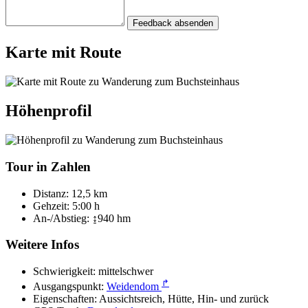
Feedback absenden
Karte mit Route
Höhenprofil
Tour in Zahlen
Distanz:
12,5 km
Gehzeit:
5:00 h
An-/Abstieg:
↨940 hm
Weitere Infos
Schwierigkeit:
mittelschwer
↱
Ausgangspunkt:
Weidendom
Eigenschaften:
Aussichtsreich, Hütte, Hin- und zurück