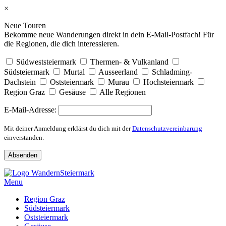
×
Neue Touren
Bekomme neue Wanderungen direkt in dein E-Mail-Postfach! Für
die Regionen, die dich interessieren.
Südweststeiermark
Thermen- & Vulkanland
Südsteiermark
Murtal
Ausseerland
Schladming-
Dachstein
Oststeiermark
Murau
Hochsteiermark
Region Graz
Gesäuse
Alle Regionen
E-Mail-Adresse:
Mit deiner Anmeldung erklärst du dich mit der
Datenschutzvereinbarung
einverstanden.
Skip
to
Menu
content
Region Graz
Südsteiermark
Oststeiermark