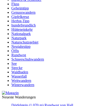
Fluss
Geheimtipp
Genusswandern
Gipfelkreuz
Herbst-Tipp
hundefreundlich
Hütteneinkehr
Nationalpark
Naturpark
Naturschutzgebiet
Neujahrstipp
Öffis
Rundweg
Schneeschuhwandern
See
Strecke
Waldbaden
Wasserfall
Weitwandern
Winterwandern
Neueste Wanderungen
Dörfelstein (1.070 m) Rundweg von Hall