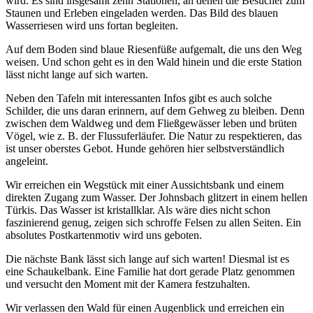
wird. Es sind insgesamt zehn Stationen, an denen die Besucher zum
Staunen und Erleben eingeladen werden. Das Bild des blauen
Wasserriesen wird uns fortan begleiten.
Auf dem Boden sind blaue Riesenfüße aufgemalt, die uns den Weg
weisen. Und schon geht es in den Wald hinein und die erste Station
lässt nicht lange auf sich warten.
Neben den Tafeln mit interessanten Infos gibt es auch solche
Schilder, die uns daran erinnern, auf dem Gehweg zu bleiben. Denn
zwischen dem Waldweg und dem Fließgewässer leben und brüten
Vögel, wie z. B. der Flussuferläufer. Die Natur zu respektieren, das
ist unser oberstes Gebot. Hunde gehören hier selbstverständlich
angeleint.
Wir erreichen ein Wegstück mit einer Aussichtsbank und einem
direkten Zugang zum Wasser. Der Johnsbach glitzert in einem hellen
Türkis. Das Wasser ist kristallklar. Als wäre dies nicht schon
faszinierend genug, zeigen sich schroffe Felsen zu allen Seiten. Ein
absolutes Postkartenmotiv wird uns geboten.
Die nächste Bank lässt sich lange auf sich warten! Diesmal ist es
eine Schaukelbank. Eine Familie hat dort gerade Platz genommen
und versucht den Moment mit der Kamera festzuhalten.
Wir verlassen den Wald für einen Augenblick und erreichen ein