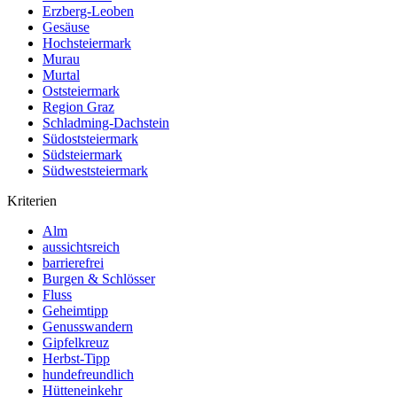
Erzberg-Leoben
Gesäuse
Hochsteiermark
Murau
Murtal
Oststeiermark
Region Graz
Schladming-Dachstein
Südoststeiermark
Südsteiermark
Südweststeiermark
Kriterien
Alm
aussichtsreich
barrierefrei
Burgen & Schlösser
Fluss
Geheimtipp
Genusswandern
Gipfelkreuz
Herbst-Tipp
hundefreundlich
Hütteneinkehr