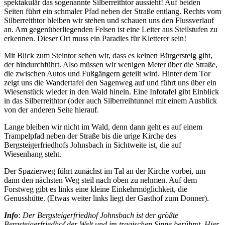
spektakulär das sogenannte Silberreithtor aussieht! Auf beiden
Seiten führt ein schmaler Pfad neben der Straße entlang. Rechts vom
Silberreithtor bleiben wir stehen und schauen uns den Flussverlauf
an. Am gegenüberliegenden Felsen ist eine Leiter aus Steilstufen zu
erkennen. Dieser Ort muss ein Paradies für Kletterer sein!
Mit Blick zum Steintor sehen wir, dass es keinen Bürgersteig gibt,
der hindurchführt. Also müssen wir wenigen Meter über die Straße,
die zwischen Autos und Fußgängern geteilt wird. Hinter dem Tor
zeigt uns die Wandertafel den Sagenweg auf und führt uns über ein
Wiesenstück wieder in den Wald hinein. Eine Infotafel gibt Einblick
in das Silberreithtor (oder auch Silberreihtunnel mit einem Ausblick
von der anderen Seite hierauf.
Lange bleiben wir nicht im Wald, denn dann geht es auf einem
Trampelpfad neben der Straße bis die urige Kirche des
Bergsteigerfriedhofs Johnsbach in Sichtweite ist, die auf
Wiesenhang steht.
Der Spazierweg führt zunächst im Tal an der Kirche vorbei, um
dann den nächsten Weg steil nach oben zu nehmen. Auf dem
Forstweg gibt es links eine kleine Einkehrmöglichkeit, die
Genusshütte. (Etwas weiter links liegt der Gasthof zum Donner).
Info
: Der Bergsteigerfriedhof Johnsbach ist der größte
Bergsteigerfriedhof der Welt und im tragischen Sinne berühmt. Hier