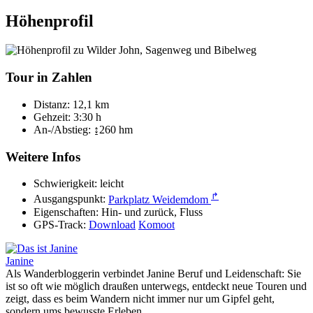
Höhenprofil
Tour in Zahlen
Distanz:
12,1 km
Gehzeit:
3:30 h
An-/Abstieg:
↨260 hm
Weitere Infos
Schwierigkeit:
leicht
↱
Ausgangspunkt:
Parkplatz Weidemdom
Eigenschaften:
Hin- und zurück, Fluss
GPS-Track:
Download
Komoot
Janine
Als Wanderbloggerin verbindet Janine Beruf und Leidenschaft: Sie
ist so oft wie möglich draußen unterwegs, entdeckt neue Touren und
zeigt, dass es beim Wandern nicht immer nur um Gipfel geht,
sondern ums bewusste Erleben.