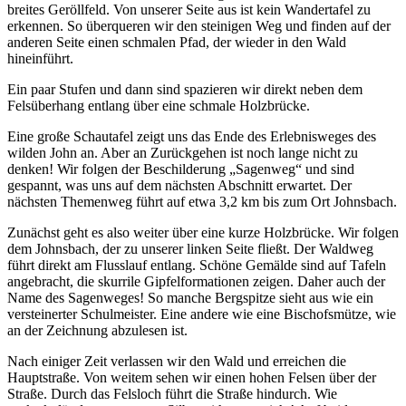
breites Geröllfeld. Von unserer Seite aus ist kein Wandertafel zu
erkennen. So überqueren wir den steinigen Weg und finden auf der
anderen Seite einen schmalen Pfad, der wieder in den Wald
hineinführt.
Ein paar Stufen und dann sind spazieren wir direkt neben dem
Felsüberhang entlang über eine schmale Holzbrücke.
Eine große Schautafel zeigt uns das Ende des Erlebnisweges des
wilden John an. Aber an Zurückgehen ist noch lange nicht zu
denken! Wir folgen der Beschilderung „Sagenweg“ und sind
gespannt, was uns auf dem nächsten Abschnitt erwartet. Der
nächsten Themenweg führt auf etwa 3,2 km bis zum Ort Johnsbach.
Zunächst geht es also weiter über eine kurze Holzbrücke. Wir folgen
dem Johnsbach, der zu unserer linken Seite fließt. Der Waldweg
führt direkt am Flusslauf entlang. Schöne Gemälde sind auf Tafeln
angebracht, die skurrile Gipfelformationen zeigen. Daher auch der
Name des Sagenweges! So manche Bergspitze sieht aus wie ein
versteinerter Schulmeister. Eine andere wie eine Bischofsmütze, wie
an der Zeichnung abzulesen ist.
Nach einiger Zeit verlassen wir den Wald und erreichen die
Hauptstraße. Von weitem sehen wir einen hohen Felsen über der
Straße. Durch das Felsloch führt die Straße hindurch. Wie