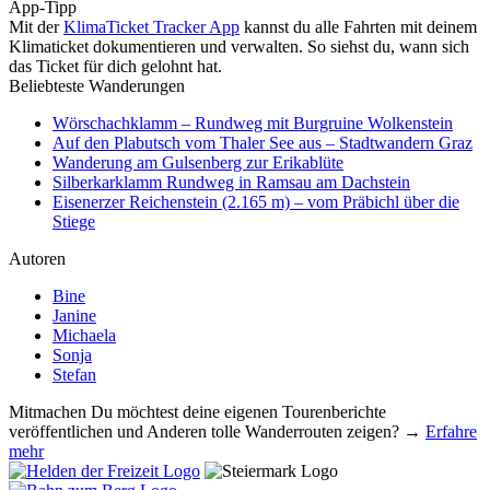
App-Tipp
Mit der
KlimaTicket Tracker App
kannst du alle Fahrten mit deinem
Klimaticket dokumentieren und verwalten. So siehst du, wann sich
das Ticket für dich gelohnt hat.
Beliebteste Wanderungen
Wörschachklamm – Rundweg mit Burgruine Wolkenstein
Auf den Plabutsch vom Thaler See aus – Stadtwandern Graz
Wanderung am Gulsenberg zur Erikablüte
Silberkarklamm Rundweg in Ramsau am Dachstein
Eisenerzer Reichenstein (2.165 m) – vom Präbichl über die
Stiege
Autoren
Bine
Janine
Michaela
Sonja
Stefan
Mitmachen
Du möchtest deine eigenen Tourenberichte
veröffentlichen und Anderen tolle Wanderrouten zeigen? →
Erfahre
mehr