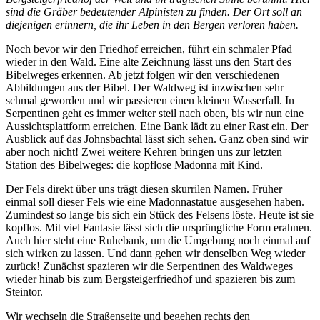
sind die Gräber bedeutender Alpinisten zu finden. Der Ort soll an
diejenigen erinnern, die ihr Leben in den Bergen verloren haben.
Noch bevor wir den Friedhof erreichen, führt ein schmaler Pfad
wieder in den Wald. Eine alte Zeichnung lässt uns den Start des
Bibelweges erkennen. Ab jetzt folgen wir den verschiedenen
Abbildungen aus der Bibel. Der Waldweg ist inzwischen sehr
schmal geworden und wir passieren einen kleinen Wasserfall. In
Serpentinen geht es immer weiter steil nach oben, bis wir nun eine
Aussichtsplattform erreichen. Eine Bank lädt zu einer Rast ein. Der
Ausblick auf das Johnsbachtal lässt sich sehen. Ganz oben sind wir
aber noch nicht! Zwei weitere Kehren bringen uns zur letzten
Station des Bibelweges: die kopflose Madonna mit Kind.
Der Fels direkt über uns trägt diesen skurrilen Namen. Früher
einmal soll dieser Fels wie eine Madonnastatue ausgesehen haben.
Zumindest so lange bis sich ein Stück des Felsens löste. Heute ist sie
kopflos. Mit viel Fantasie lässt sich die ursprüngliche Form erahnen.
Auch hier steht eine Ruhebank, um die Umgebung noch einmal auf
sich wirken zu lassen. Und dann gehen wir denselben Weg wieder
zurück! Zunächst spazieren wir die Serpentinen des Waldweges
wieder hinab bis zum Bergsteigerfriedhof und spazieren bis zum
Steintor.
Wir wechseln die Straßenseite und begehen rechts den