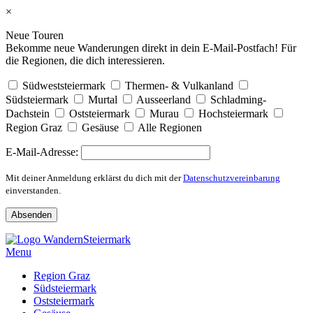
×
Neue Touren
Bekomme neue Wanderungen direkt in dein E-Mail-Postfach! Für
die Regionen, die dich interessieren.
Südweststeiermark
Thermen- & Vulkanland
Südsteiermark
Murtal
Ausseerland
Schladming-
Dachstein
Oststeiermark
Murau
Hochsteiermark
Region Graz
Gesäuse
Alle Regionen
E-Mail-Adresse:
Mit deiner Anmeldung erklärst du dich mit der
Datenschutzvereinbarung
einverstanden.
Skip
to
Menu
content
Region Graz
Südsteiermark
Oststeiermark