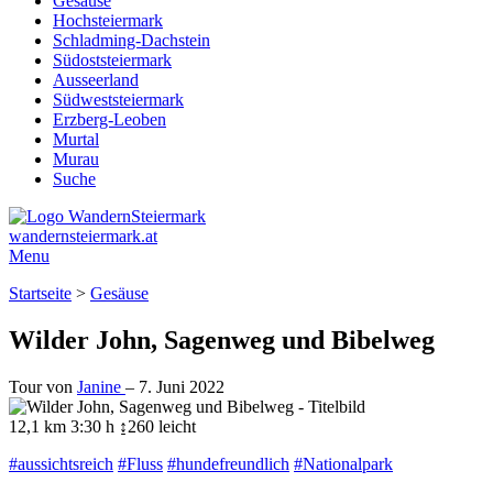
Gesäuse
Hochsteiermark
Schladming-Dachstein
Südoststeiermark
Ausseerland
Südweststeiermark
Erzberg-Leoben
Murtal
Murau
Suche
wandernsteiermark.at
Menu
Startseite
>
Gesäuse
Wilder John, Sagenweg und Bibelweg
Tour von
Janine
–
7. Juni 2022
12,1 km
3:30 h
↨260
leicht
#aussichtsreich
#Fluss
#hundefreundlich
#Nationalpark