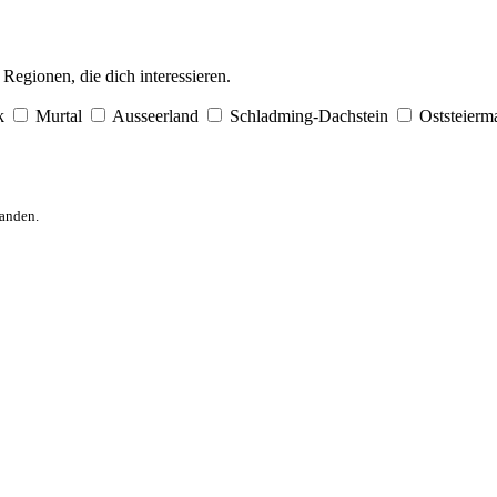
egionen, die dich interessieren.
k
Murtal
Ausseerland
Schladming-Dachstein
Oststeierm
anden.