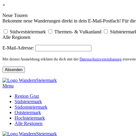
×
Neue Touren
Bekomme neue Wanderungen direkt in dein E-Mail-Postfach! Für die R
Südweststeiermark
Thermen- & Vulkanland
Südsteiermar
Alle Regionen
E-Mail-Adresse:
Mit deiner Anmeldung erklärst du dich mit der
Datenschutzvereinbarung
einverst
Skip
to
Menu
content
Region Graz
Südsteiermark
Südoststeiermark
Oststeiermark
Hochsteiermark
Alle Regionen