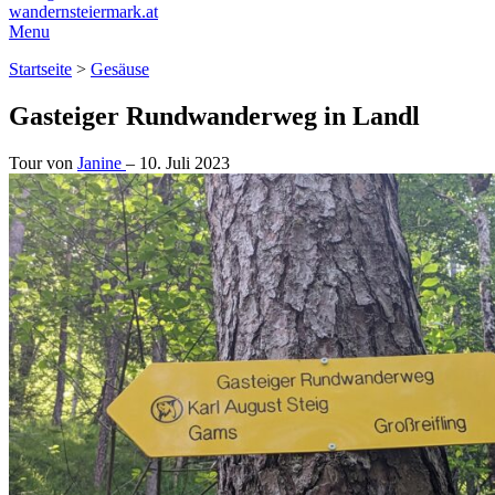
wandernsteiermark.at
Menu
Startseite
>
Gesäuse
Gasteiger Rundwanderweg in Landl
Tour von
Janine
–
10. Juli 2023