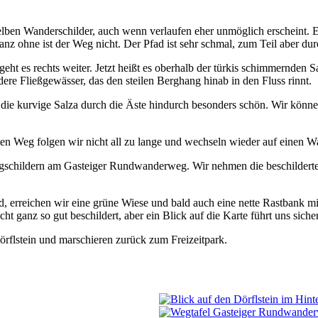
elben Wanderschilder, auch wenn verlaufen eher unmöglich erscheint. E
Ganz ohne ist der Weg nicht. Der Pfad ist sehr schmal, zum Teil aber d
 geht es rechts weiter. Jetzt heißt es oberhalb der türkis schimmernd
dere Fließgewässer, das den steilen Berghang hinab in den Fluss rinnt.
auf die kurvige Salza durch die Äste hindurch besonders schön. Wir kö
ten Weg folgen wir nicht all zu lange und wechseln wieder auf einen 
gschildern am Gasteiger Rundwanderweg. Wir nehmen die beschilderte S
rd, erreichen wir eine grüne Wiese und bald auch eine nette Rastbank mi
 ganz so gut beschildert, aber ein Blick auf die Karte führt uns siche
örflstein und marschieren zurück zum Freizeitpark.