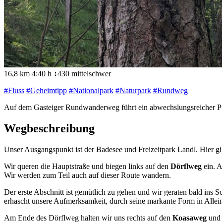
16,8 km
4:40 h
↨430
mittelschwer
#Fluss
#Geheimtipp
#Nationalpark
#Naturpark
#Rundweg
Auf dem Gasteiger Rundwanderweg führt ein abwechslungsreicher Pf
Wegbeschreibung
Unser Ausgangspunkt ist der Badesee und Freizeitpark Landl. Hier gib
Wir queren die Hauptstraße und biegen links auf den
Dörflweg
ein. A
Wir werden zum Teil auch auf dieser Route wandern.
Der erste Abschnitt ist gemütlich zu gehen und wir geraten bald ins 
erhascht unsere Aufmerksamkeit, durch seine markante Form in Allein
Am Ende des Dörflweg halten wir uns rechts auf den
Koasaweg
und 