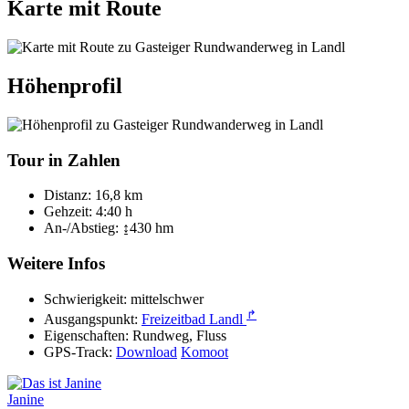
Karte mit Route
Höhenprofil
Tour in Zahlen
Distanz:
16,8 km
Gehzeit:
4:40 h
An-/Abstieg:
↨430 hm
Weitere Infos
Schwierigkeit:
mittelschwer
↱
Ausgangspunkt:
Freizeitbad Landl
Eigenschaften:
Rundweg, Fluss
GPS-Track:
Download
Komoot
Janine