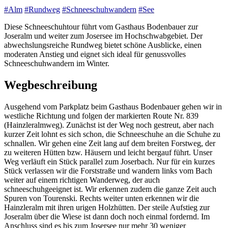
#Alm
#Rundweg
#Schneeschuhwandern
#See
Diese Schneeschuhtour führt vom Gasthaus Bodenbauer zur
Joseralm und weiter zum Josersee im Hochschwabgebiet. Der
abwechslungsreiche Rundweg bietet schöne Ausblicke, einen
moderaten Anstieg und eignet sich ideal für genussvolles
Schneeschuhwandern im Winter.
Wegbeschreibung
Ausgehend vom Parkplatz beim Gasthaus Bodenbauer gehen wir in
westliche Richtung und folgen der markierten Route Nr. 839
(Hainzleralmweg). Zunächst ist der Weg noch gestreut, aber nach
kurzer Zeit lohnt es sich schon, die Schneeschuhe an die Schuhe zu
schnallen. Wir gehen eine Zeit lang auf dem breiten Forstweg, der
zu weiteren Hütten bzw. Häusern und leicht bergauf führt. Unser
Weg verläuft ein Stück parallel zum Joserbach. Nur für ein kurzes
Stück verlassen wir die Forststraße und wandern links vom Bach
weiter auf einem richtigen Wanderweg, der auch
schneeschuhgeeignet ist. Wir erkennen zudem die ganze Zeit auch
Spuren von Tourenski. Rechts weiter unten erkennen wir die
Hainzleralm mit ihren urigen Holzhütten. Der steile Aufstieg zur
Joseralm über die Wiese ist dann doch noch einmal fordernd. Im
Anschluss sind es bis zum Josersee nur mehr 30 weniger