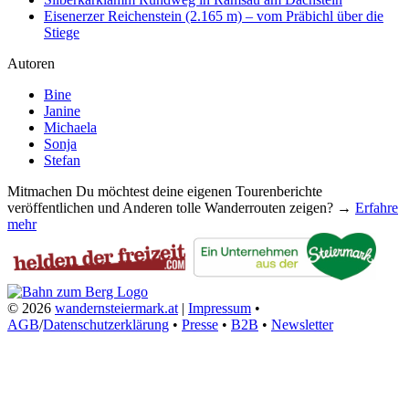
Eisenerzer Reichenstein (2.165 m) – vom Präbichl über die
Stiege
Autoren
Bine
Janine
Michaela
Sonja
Stefan
Mitmachen
Du möchtest deine eigenen Tourenberichte
veröffentlichen und Anderen tolle Wanderrouten zeigen? →
Erfahre
mehr
© 2026
wandernsteiermark.at
|
Impressum
•
AGB
/
Datenschutzerklärung
•
Presse
•
B2B
•
Newsletter