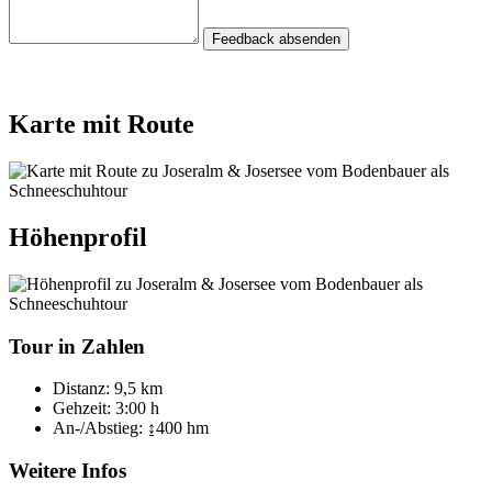
Feedback absenden
Karte mit Route
Höhenprofil
Tour in Zahlen
Distanz:
9,5 km
Gehzeit:
3:00 h
An-/Abstieg:
↨400 hm
Weitere Infos