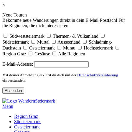
×
Neue Touren
Bekomme neue Wanderungen direkt in dein E-Mail-Postfach! Für
die Regionen, die dich interessieren.
Südweststeiermark
Thermen- & Vulkanland
Südsteiermark
Murtal
Ausseerland
Schladming-
Dachstein
Oststeiermark
Murau
Hochsteiermark
Region Graz
Gesäuse
Alle Regionen
E-Mail-Adresse:
Mit deiner Anmeldung erklärst du dich mit der
Datenschutzvereinbarung
einverstanden.
Skip
to
Menu
content
Region Graz
Südsteiermark
Oststeiermark