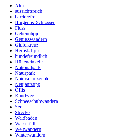
Alm
aussichtsreich
barrierefrei
Burgen & Schlösser
Fluss
Geheimtipp
Genusswandern
Gipfelkreuz
Herbst-Tipp
hundefreundlich
Hütteneinkehr
Nationalpark
Naturpark
Naturschutzgebiet
Neujahrstipp
Öffis
Rundweg
Schneeschuhwandern
See
Strecke
Waldbaden
Wasserfall
Weitwandern
Winterwandern