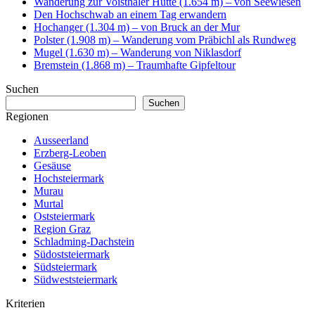
Wanderung zur Voisthaler Hütte (1.654 m) – von Seewiesen
Den Hochschwab an einem Tag erwandern
Hochanger (1.304 m) – von Bruck an der Mur
Polster (1.908 m) – Wanderung vom Präbichl als Rundweg
Mugel (1.630 m) – Wanderung von Niklasdorf
Bremstein (1.868 m) – Traumhafte Gipfeltour
Suchen
Suchen
Regionen
Ausseerland
Erzberg-Leoben
Gesäuse
Hochsteiermark
Murau
Murtal
Oststeiermark
Region Graz
Schladming-Dachstein
Südoststeiermark
Südsteiermark
Südweststeiermark
Kriterien