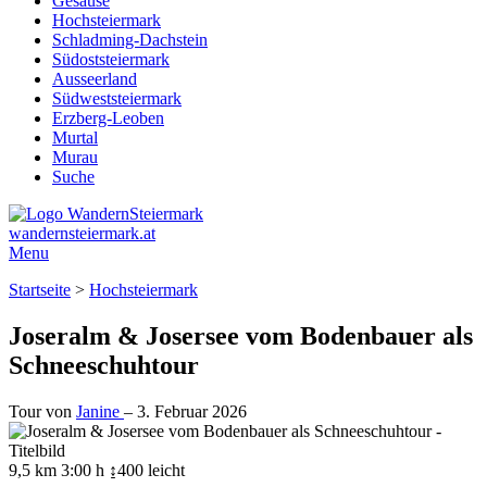
Gesäuse
Hochsteiermark
Schladming-Dachstein
Südoststeiermark
Ausseerland
Südweststeiermark
Erzberg-Leoben
Murtal
Murau
Suche
wandernsteiermark.at
Menu
Startseite
>
Hochsteiermark
Joseralm & Josersee vom Bodenbauer als
Schneeschuhtour
Tour von
Janine
–
3. Februar 2026
9,5 km
3:00 h
↨400
leicht