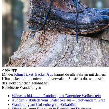
App-Tipp
Mit der
KlimaTicket Tracker App
kannst du alle Fahrten mit deinem
Klimaticket dokumentieren und verwalten. So siehst du, wann sich
das Ticket für dich gelohnt hat.
Beliebteste Wanderungen
Wörschachklamm – Rundweg mit Burgruine Wolkenstein
Auf den Plabutsch vom Thaler See aus – Stadtwandern Graz
Wanderung am Gulsenberg zur Erikablüte
Silberkarklamm Rundweg in Ramsau am Dachstein