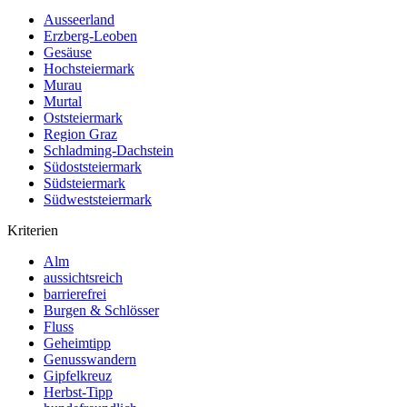
Ausseerland
Erzberg-Leoben
Gesäuse
Hochsteiermark
Murau
Murtal
Oststeiermark
Region Graz
Schladming-Dachstein
Südoststeiermark
Südsteiermark
Südweststeiermark
Kriterien
Alm
aussichtsreich
barrierefrei
Burgen & Schlösser
Fluss
Geheimtipp
Genusswandern
Gipfelkreuz
Herbst-Tipp