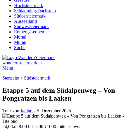
Gesäuse
Hochsteiermark
Schladming-Dachstein
Südoststeiermark
Ausseerland
Südweststeiermark
Erzberg-Leoben
Murtal
Murau
Suche
wandernsteiermark.at
Menu
Startseite
>
Südsteiermark
Etappe 5 auf dem Südalpenweg – Von
Pongratzen bis Laaken
Tour von
Janine
–
5. Dezember 2025
24,0 km
8:00 h
↑1200 ↓1000
mittelschwer