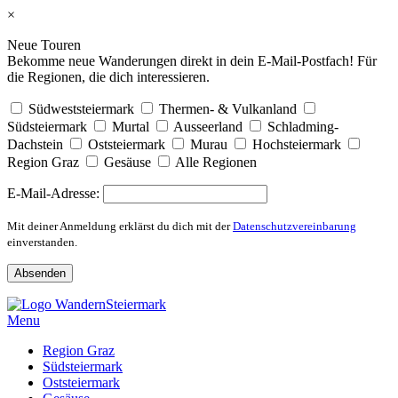
×
Neue Touren
Bekomme neue Wanderungen direkt in dein E-Mail-Postfach! Für
die Regionen, die dich interessieren.
Südweststeiermark
Thermen- & Vulkanland
Südsteiermark
Murtal
Ausseerland
Schladming-
Dachstein
Oststeiermark
Murau
Hochsteiermark
Region Graz
Gesäuse
Alle Regionen
E-Mail-Adresse:
Mit deiner Anmeldung erklärst du dich mit der
Datenschutzvereinbarung
einverstanden.
Skip
to
Menu
content
Region Graz
Südsteiermark
Oststeiermark