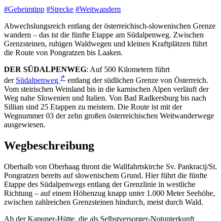
#Geheimtipp
#Strecke
#Weitwandern
Abwechslungsreich entlang der österreichisch-slowenischen Grenze
wandern – das ist die fünfte Etappe am Südalpenweg. Zwischen
Grenzsteinen, ruhigen Waldwegen und kleinen Kraftplätzen führt
die Route von Pongratzen bis Laaken.
DER SÜDALPENWEG
: Auf 500 Kilometern führt
↱
der
Südalpenweg
entlang der südlichen Grenze von Österreich.
Vom steirischen Weinland bis in die karnischen Alpen verläuft der
Weg nahe Slowenien und Italien. Von Bad Radkersburg bis nach
Sillian sind 25 Etappen zu meistern. Die Route ist mit der
Wegnummer 03 der zehn großen österreichischen Weitwanderwege
ausgewiesen.
Wegbeschreibung
Oberhalb von Oberhaag thront die Wallfahrtskirche Sv. Pankracij/St.
Pongratzen bereits auf slowenischem Grund. Hier führt die fünfte
Etappe des Südalpenwegs entlang der Grenzlinie in westliche
Richtung – auf einem Höhenzug knapp unter 1.000 Meter Seehöhe,
zwischen zahlreichen Grenzsteinen hindurch, meist durch Wald.
Ab der Kapuner-Hütte, die als Selbstversorger-Notunterkunft