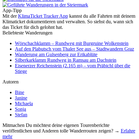
App-Tipp
Mit der
KlimaTicket Tracker App
kannst du alle Fahrten mit deinem
Klimaticket dokumentieren und verwalten. So siehst du, wann sich
das Ticket für dich gelohnt hat.
Beliebteste Wanderungen
Wörschachklamm – Rundweg mit Burgruine Wolkenstein
Auf den Plabutsch vom Thaler See aus – Stadtwandern Graz
Wanderung am Gulsenberg zur Erikablüte
Silberkarklamm Rundweg in Ramsau am Dachstein
Eisenerzer Reichenstein (2.165 m) – vom Präbichl über die
Stiege
Autoren
Bine
Janine
Michaela
Sonja
Stefan
Mitmachen
Du möchtest deine eigenen Tourenberichte
veröffentlichen und Anderen tolle Wanderrouten zeigen? →
Erfahre
mehr