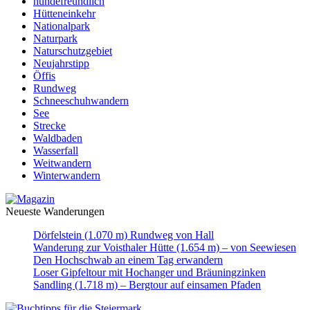
hundefreundlich
Hütteneinkehr
Nationalpark
Naturpark
Naturschutzgebiet
Neujahrstipp
Öffis
Rundweg
Schneeschuhwandern
See
Strecke
Waldbaden
Wasserfall
Weitwandern
Winterwandern
Neueste Wanderungen
Dörfelstein (1.070 m) Rundweg von Hall
Wanderung zur Voisthaler Hütte (1.654 m) – von Seewiesen
Den Hochschwab an einem Tag erwandern
Loser Gipfeltour mit Hochanger und Bräuningzinken
Sandling (1.718 m) – Bergtour auf einsamen Pfaden