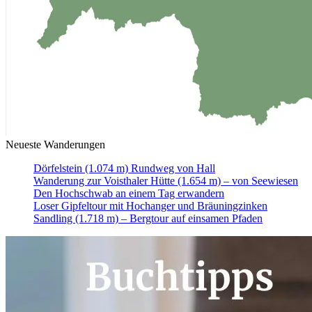
Neueste Wanderungen
Dörfelstein (1.074 m) Rundweg von Hall
Wanderung zur Voisthaler Hütte (1.654 m) – von Seewiesen
Den Hochschwab an einem Tag erwandern
Loser Gipfeltour mit Hochanger und Bräuningzinken
Sandling (1.718 m) – Bergtour auf einsamen Pfaden