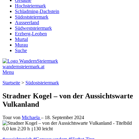
Gesäuse
Hochsteiermark
Schladming-Dachstein
Südoststeiermark
Ausseerland
Südweststeiermark
Erzberg-Leoben
Murtal
Murau
Suche
wandernsteiermark.at
Menu
Startseite
>
Südoststeiermark
Stradner Kogel – von der Aussichtswarte
Vulkanland
Tour von
Michaela
–
18. September 2024
6,0 km
2:20 h
↨130
leicht