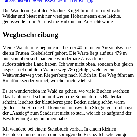
#aussichtsreich
#Genusswandern
#Herbst-Tipp
Die Wanderung auf den Stradner Kogel führt durch idyllische
Wälder und bietet mit nur wenigen Höhenmetern eine leichte,
genussvolle Tour. Start ist die Vulkanland Aussichtswarte.
Wegbeschreibung
Meine Wanderung beginne ich bei der 40 m hohen Aussichtswarte,
die zu Frutten-Gießelsdorf gehört. Die Warte liegt auf nur 479 m
und von oben soll man eine wunderbare Aussicht ins
südoststeirische Land haben. Ich war nicht oben, sondern bin gleich
losgestartet und dem Wanderweg 786 gefolgt, welcher ein
Weitwanderweg von Riegersburg nach Klöch ist. Der Weg führt am
Rundfunksender vorbei, welcher mein Ziel ist.
Es ist wunderschön im Wald zu gehen, wo viele Buchen wachsen.
Das Laub rieselt schon und wenn die Sonne durchs Blätterdach
scheint, leuchtet der blattüberzogene Boden richtig schön warm
golden. Die Strecke hat keine nennenswerten Steigungen und sogar
der „Anstieg“ zum Sender ist nicht so steil, wie ich es aufgrund der
Beschreibung angenommen habe.
Ich wandere bei einem Steinbruch vorbei. In einem kleinen
Fischteich tummeln sich und springen die Fische. Ich sehe einige