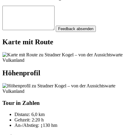
Feedback absenden
Karte mit Route
Höhenprofil
Tour in Zahlen
Distanz:
6,0 km
Gehzeit:
2:20 h
An-/Abstieg:
↨130 hm