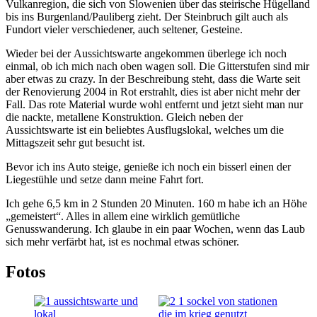
Vulkanregion, die sich von Slowenien über das steirische Hügelland
bis ins Burgenland/Pauliberg zieht. Der Steinbruch gilt auch als
Fundort vieler verschiedener, auch seltener, Gesteine.
Wieder bei der Aussichtswarte angekommen überlege ich noch
einmal, ob ich mich nach oben wagen soll. Die Gitterstufen sind mir
aber etwas zu crazy. In der Beschreibung steht, dass die Warte seit
der Renovierung 2004 in Rot erstrahlt, dies ist aber nicht mehr der
Fall. Das rote Material wurde wohl entfernt und jetzt sieht man nur
die nackte, metallene Konstruktion. Gleich neben der
Aussichtswarte ist ein beliebtes Ausflugslokal, welches um die
Mittagszeit sehr gut besucht ist.
Bevor ich ins Auto steige, genieße ich noch ein bisserl einen der
Liegestühle und setze dann meine Fahrt fort.
Ich gehe 6,5 km in 2 Stunden 20 Minuten. 160 m habe ich an Höhe
„gemeistert“. Alles in allem eine wirklich gemütliche
Genusswanderung. Ich glaube in ein paar Wochen, wenn das Laub
sich mehr verfärbt hat, ist es nochmal etwas schöner.
Fotos