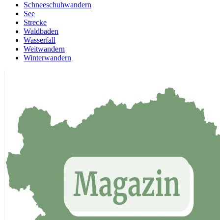
Schneeschuhwandern
See
Strecke
Waldbaden
Wasserfall
Weitwandern
Winterwandern