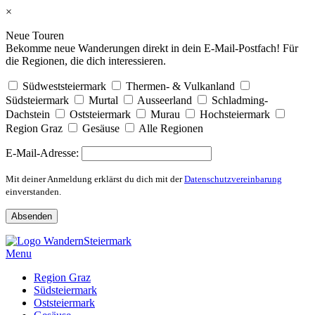
×
Neue Touren
Bekomme neue Wanderungen direkt in dein E-Mail-Postfach! Für
die Regionen, die dich interessieren.
Südweststeiermark
Thermen- & Vulkanland
Südsteiermark
Murtal
Ausseerland
Schladming-
Dachstein
Oststeiermark
Murau
Hochsteiermark
Region Graz
Gesäuse
Alle Regionen
E-Mail-Adresse:
Mit deiner Anmeldung erklärst du dich mit der
Datenschutzvereinbarung
einverstanden.
Skip
to
Menu
content
Region Graz
Südsteiermark
Oststeiermark