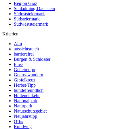
Region Graz
Schladming-Dachstein
Südoststeiermark
Südsteiermark
Südweststeiermark
Kriterien
Alm
aussichtsreich
barrierefrei
Burgen & Schlösser
Fluss
Geheimtipp
Genusswandern
Gipfelkreuz
Herbst-Tipp
hundefreundlich
Hütteneinkehr
Nationalpark
Naturpark
Naturschutzgebiet
Neujahrstipp
Öffis
Rundweg