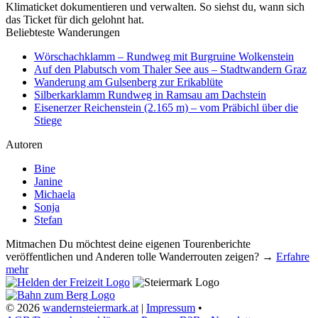
Klimaticket dokumentieren und verwalten. So siehst du, wann sich
das Ticket für dich gelohnt hat.
Beliebteste Wanderungen
Wörschachklamm – Rundweg mit Burgruine Wolkenstein
Auf den Plabutsch vom Thaler See aus – Stadtwandern Graz
Wanderung am Gulsenberg zur Erikablüte
Silberkarklamm Rundweg in Ramsau am Dachstein
Eisenerzer Reichenstein (2.165 m) – vom Präbichl über die
Stiege
Autoren
Bine
Janine
Michaela
Sonja
Stefan
Mitmachen
Du möchtest deine eigenen Tourenberichte
veröffentlichen und Anderen tolle Wanderrouten zeigen? →
Erfahre
mehr
© 2026
wandernsteiermark.at
|
Impressum
•