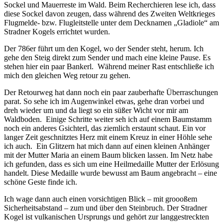
Sockel und Mauerreste im Wald. Beim Recherchieren lese ich, dass
diese Sockel davon zeugen, dass während des Zweiten Weltkrieges
Flugmelde- bzw. Flugleitstelle unter dem Decknamen „Gladiole“ am
Stradner Kogels errichtet wurden.
Der 786er führt um den Kogel, wo der Sender steht, herum. Ich
gehe den Steig direkt zum Sender und mach eine kleine Pause. Es
stehen hier ein paar Bankerl. Während meiner Rast entschließe ich
mich den gleichen Weg retour zu gehen.
Der Retourweg hat dann noch ein paar zauberhafte Überraschungen
parat. So sehe ich im Augenwinkel etwas, gehe dran vorbei und
dreh wieder um und da liegt so ein süßer Wicht vor mir am
Waldboden. Einige Schritte weiter seh ich auf einem Baumstamm
noch ein anderes Gsichterl, das ziemlich erstaunt schaut. Ein vor
langer Zeit geschnitztes Herz mit einem Kreuz in einer Höhle sehe
ich auch. Ein Glitzern hat mich dann auf einen kleinen Anhänger
mit der Mutter Maria an einem Baum blicken lassen. Im Netz habe
ich gefunden, dass es sich um eine Heilmedaille Mutter der Erlösung
handelt. Diese Medaille wurde bewusst am Baum angebracht – eine
schöne Geste finde ich.
Ich wage dann auch einen vorsichtigen Blick – mit groooßem
Sicherheitsabstand – zum und über den Steinbruch. Der Stradner
Kogel ist vulkanischen Ursprungs und gehört zur langgestreckten