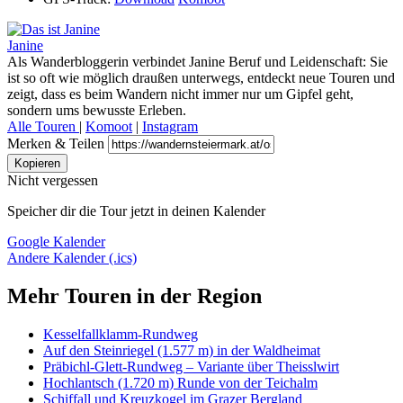
Janine
Als Wanderbloggerin verbindet Janine Beruf und Leidenschaft: Sie
ist so oft wie möglich draußen unterwegs, entdeckt neue Touren und
zeigt, dass es beim Wandern nicht immer nur um Gipfel geht,
sondern ums bewusste Erleben.
Alle Touren
|
Komoot
|
Instagram
Merken & Teilen
Kopieren
Nicht vergessen
Speicher dir die Tour jetzt in deinen Kalender
Google Kalender
Andere Kalender (.ics)
Mehr Touren in der Region
Kesselfallklamm-Rundweg
Auf den Steinriegel (1.577 m) in der Waldheimat
Präbichl-Glett-Rundweg – Variante über Theisslwirt
Hochlantsch (1.720 m) Runde von der Teichalm
Schiffall und Kreuzkogel im Grazer Bergland