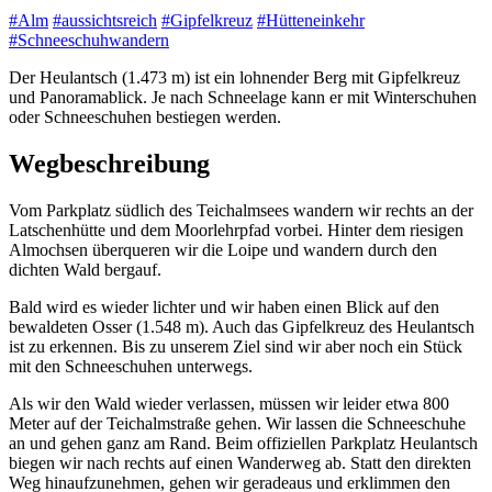
#Alm
#aussichtsreich
#Gipfelkreuz
#Hütteneinkehr
#Schneeschuhwandern
Der Heulantsch (1.473 m) ist ein lohnender Berg mit Gipfelkreuz
und Panoramablick. Je nach Schneelage kann er mit Winterschuhen
oder Schneeschuhen bestiegen werden.
Wegbeschreibung
Vom Parkplatz südlich des Teichalmsees wandern wir rechts an der
Latschenhütte und dem Moorlehrpfad vorbei. Hinter dem riesigen
Almochsen überqueren wir die Loipe und wandern durch den
dichten Wald bergauf.
Bald wird es wieder lichter und wir haben einen Blick auf den
bewaldeten Osser (1.548 m). Auch das Gipfelkreuz des Heulantsch
ist zu erkennen. Bis zu unserem Ziel sind wir aber noch ein Stück
mit den Schneeschuhen unterwegs.
Als wir den Wald wieder verlassen, müssen wir leider etwa 800
Meter auf der Teichalmstraße gehen. Wir lassen die Schneeschuhe
an und gehen ganz am Rand. Beim offiziellen Parkplatz Heulantsch
biegen wir nach rechts auf einen Wanderweg ab. Statt den direkten
Weg hinaufzunehmen, gehen wir geradeaus und erklimmen den