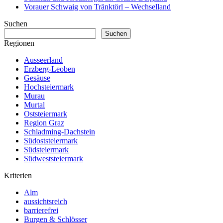
Vorauer Schwaig von Tränktörl – Wechselland
Suchen
Suchen
Regionen
Ausseerland
Erzberg-Leoben
Gesäuse
Hochsteiermark
Murau
Murtal
Oststeiermark
Region Graz
Schladming-Dachstein
Südoststeiermark
Südsteiermark
Südweststeiermark
Kriterien
Alm
aussichtsreich
barrierefrei
Burgen & Schlösser