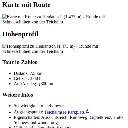
Karte mit Route
Höhenprofil
Tour in Zahlen
Distanz:
7,5 km
Gehzeit:
3:00 h
An-/Abstieg:
↨300 hm
Weitere Infos
Schwierigkeit:
mittelschwer
↱
Ausgangspunkt:
Teichalmsee Parkplatz
Eigenschaften:
Aussichtsreich, Rundweg, Gipfelkreuz, Hütte,
Schneeschuhwanderung
GPS-Track:
Download
Komoot