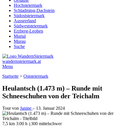
Gesäuse
Hochsteiermark
Schladming-Dachstein
Südoststeiermark
Ausseerland
Südweststeiermark
Erzberg-Leoben
Murtal
Murau
Suche
wandernsteiermark.at
Menu
Startseite
>
Oststeiermark
Heulantsch (1.473 m) – Runde mit
Schneeschuhen von der Teichalm
Tour von
Janine
–
13. Januar 2024
7,5 km
3:00 h
↨300
mittelschwer