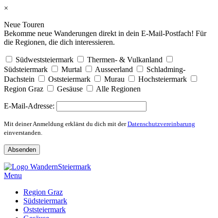
×
Neue Touren
Bekomme neue Wanderungen direkt in dein E-Mail-Postfach! Für
die Regionen, die dich interessieren.
Südweststeiermark
Thermen- & Vulkanland
Südsteiermark
Murtal
Ausseerland
Schladming-
Dachstein
Oststeiermark
Murau
Hochsteiermark
Region Graz
Gesäuse
Alle Regionen
E-Mail-Adresse:
Mit deiner Anmeldung erklärst du dich mit der
Datenschutzvereinbarung
einverstanden.
Skip
to
Menu
content
Region Graz
Südsteiermark
Oststeiermark