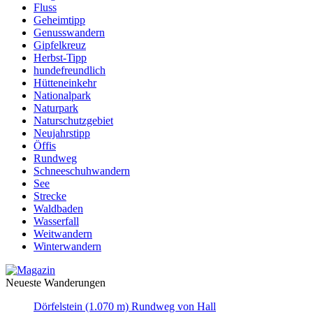
Fluss
Geheimtipp
Genusswandern
Gipfelkreuz
Herbst-Tipp
hundefreundlich
Hütteneinkehr
Nationalpark
Naturpark
Naturschutzgebiet
Neujahrstipp
Öffis
Rundweg
Schneeschuhwandern
See
Strecke
Waldbaden
Wasserfall
Weitwandern
Winterwandern
Neueste Wanderungen
Dörfelstein (1.070 m) Rundweg von Hall