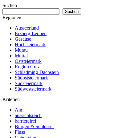
Suchen
Suchen
Regionen
Ausseerland
Erzberg-Leoben
Gesäuse
Hochsteiermark
Murau
Murtal
Oststeiermark
Region Graz
Schladming-Dachstein
Südoststeiermark
Südsteiermark
Südweststeiermark
Kriterien
Alm
aussichtsreich
barrierefrei
Burgen & Schlösser
Fluss
Geheimtipp