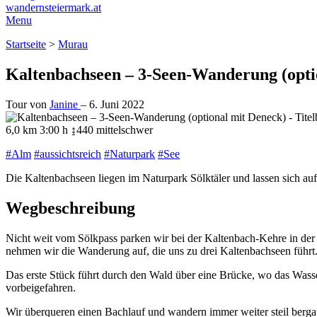
wandernsteiermark.at
Menu
Startseite
>
Murau
Kaltenbachseen – 3-Seen-Wanderung (opti
Tour von
Janine
–
6. Juni 2022
6,0 km
3:00 h
↨440
mittelschwer
#Alm
#aussichtsreich
#Naturpark
#See
Die Kaltenbachseen liegen im Naturpark Sölktäler und lassen sich a
Wegbeschreibung
Nicht weit vom Sölkpass parken wir bei der Kaltenbach-Kehre in der 
nehmen wir die Wanderung auf, die uns zu drei Kaltenbachseen führt
Das erste Stück führt durch den Wald über eine Brücke, wo das Wasse
vorbeigefahren.
Wir überqueren einen Bachlauf und wandern immer weiter steil berga