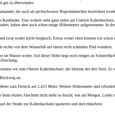
ind gut zu überwinden.
salamander, die auch als pechschwarze Regenmännchen bezeichnet werd
ei Rastbänke. Eine weitere steht ganz unten am Unteren Kaltenbachsee,
andert, haben aber auch schon einige Höhenmeter aufgenommen. In der
d zwar weiter leicht berghoch. Etwas weiter oben können wir schon er
wir rechts von dem Wasserfall auf einem recht schmalen Pfad wandern.
ne im Wasser weiter. Auf dieser Höhe liegt noch einiges an Schneefl
rfrischung.
ommen wir zum Oberen Kaltenbachsee, der kleinste der drei Seen. Er w
n Rückweg an.
Meter zum Deneck auf 2.433 Meter. Weitere Höhenmeter sind erforderlic
eim letzten Abschnitt nicht mehr so feucht, wie am Morgen. Leider s
auf der Straße zur Kaltenbachalm spazieren und dort einkehren.