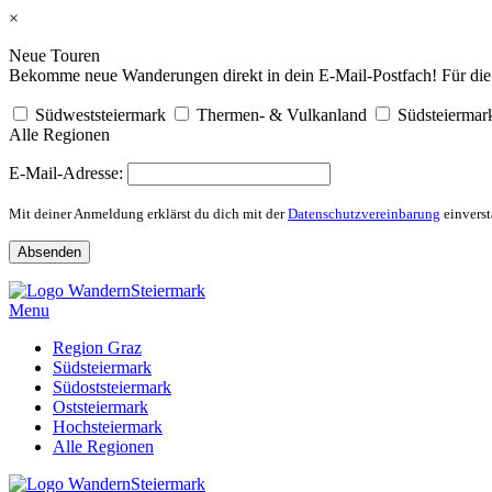
×
Neue Touren
Bekomme neue Wanderungen direkt in dein E-Mail-Postfach! Für die R
Südweststeiermark
Thermen- & Vulkanland
Südsteiermar
Alle Regionen
E-Mail-Adresse:
Mit deiner Anmeldung erklärst du dich mit der
Datenschutzvereinbarung
einverst
Skip
to
Menu
content
Region Graz
Südsteiermark
Südoststeiermark
Oststeiermark
Hochsteiermark
Alle Regionen