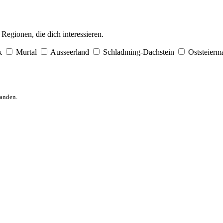
egionen, die dich interessieren.
k
Murtal
Ausseerland
Schladming-Dachstein
Oststeierm
anden.