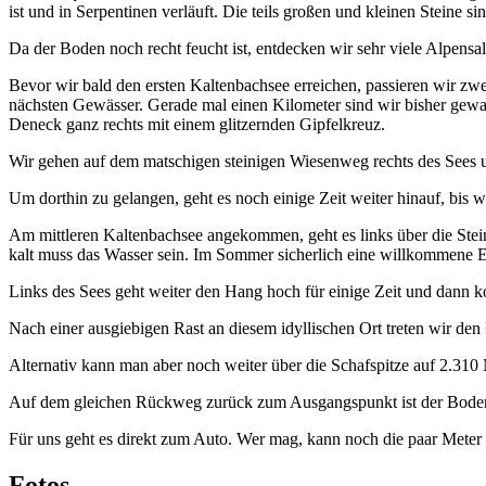
ist und in Serpentinen verläuft. Die teils großen und kleinen Steine s
Da der Boden noch recht feucht ist, entdecken wir sehr viele Alpen
Bevor wir bald den ersten Kaltenbachsee erreichen, passieren wir zw
nächsten Gewässer. Gerade mal einen Kilometer sind wir bisher gew
Deneck ganz rechts mit einem glitzernden Gipfelkreuz.
Wir gehen auf dem matschigen steinigen Wiesenweg rechts des Sees un
Um dorthin zu gelangen, geht es noch einige Zeit weiter hinauf, bis 
Am mittleren Kaltenbachsee angekommen, geht es links über die Stei
kalt muss das Wasser sein. Im Sommer sicherlich eine willkommene E
Links des Sees geht weiter den Hang hoch für einige Zeit und dann k
Nach einer ausgiebigen Rast an diesem idyllischen Ort treten wir de
Alternativ kann man aber noch weiter über die Schafspitze auf 2.310 
Auf dem gleichen Rückweg zurück zum Ausgangspunkt ist der Boden b
Für uns geht es direkt zum Auto. Wer mag, kann noch die paar Meter 
Fotos