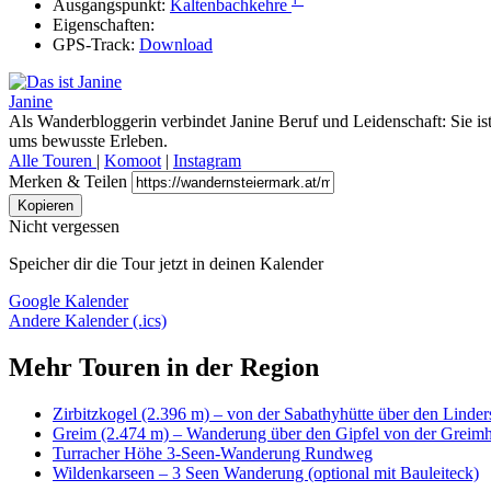
Ausgangspunkt:
Kaltenbachkehre
Eigenschaften:
GPS-Track:
Download
Janine
Als Wanderbloggerin verbindet Janine Beruf und Leidenschaft: Sie is
ums bewusste Erleben.
Alle Touren
|
Komoot
|
Instagram
Merken & Teilen
Kopieren
Nicht vergessen
Speicher dir die Tour jetzt in deinen Kalender
Google Kalender
Andere Kalender (.ics)
Mehr Touren in der Region
Zirbitzkogel (2.396 m) – von der Sabathyhütte über den Linder
Greim (2.474 m) – Wanderung über den Gipfel von der Greimh
Turracher Höhe 3-Seen-Wanderung Rundweg
Wildenkarseen – 3 Seen Wanderung (optional mit Bauleiteck)