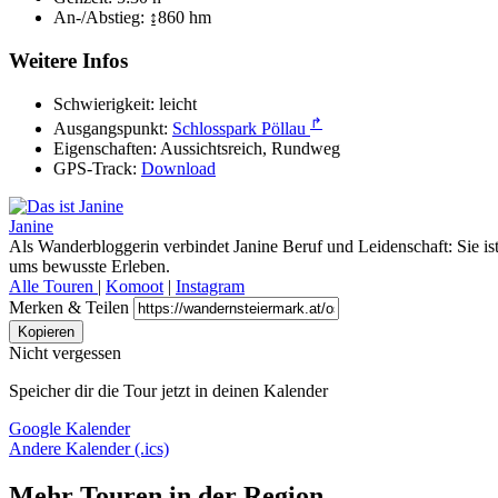
An-/Abstieg:
↨860 hm
Weitere Infos
Schwierigkeit:
leicht
↱
Ausgangspunkt:
Schlosspark Pöllau
Eigenschaften:
Aussichtsreich, Rundweg
GPS-Track:
Download
Janine
Als Wanderbloggerin verbindet Janine Beruf und Leidenschaft: Sie is
ums bewusste Erleben.
Alle Touren
|
Komoot
|
Instagram
Merken & Teilen
Kopieren
Nicht vergessen
Speicher dir die Tour jetzt in deinen Kalender
Google Kalender
Andere Kalender (.ics)
Mehr Touren in der Region