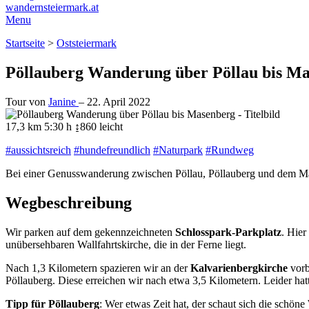
wandernsteiermark.at
Menu
Startseite
>
Oststeiermark
Pöllauberg Wanderung über Pöllau bis M
Tour von
Janine
–
22. April 2022
17,3 km
5:30 h
↨860
leicht
#aussichtsreich
#hundefreundlich
#Naturpark
#Rundweg
Bei einer Genusswanderung zwischen Pöllau, Pöllauberg und dem Mas
Wegbeschreibung
Wir parken auf dem gekennzeichneten
Schlosspark-Parkplatz
. Hier
unübersehbaren Wallfahrtskirche, die in der Ferne liegt.
Nach 1,3 Kilometern spazieren wir an der
Kalvarienbergkirche
vorb
Pöllauberg. Diese erreichen wir nach etwa 3,5 Kilometern. Leider ha
Tipp für Pöllauberg
: Wer etwas Zeit hat, der schaut sich die schön