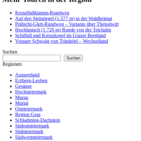
Kesselfallklamm-Rundweg
Auf den Steinriegel (1.577 m) in der Waldheimat
Präbichl-Glett-Rundweg – Variante über Theisslwirt
Hochlantsch (1.720 m) Runde von der Teichalm
Schiffall und Kreuzkogel im Grazer Bergland
Vorauer Schwaig von Tränktörl – Wechselland
Suchen
Suchen
Regionen
Ausseerland
Erzberg-Leoben
Gesäuse
Hochsteiermark
Murau
Murtal
Oststeiermark
Region Graz
Schladming-Dachstein
Südoststeiermark
Südsteiermark
Südweststeiermark