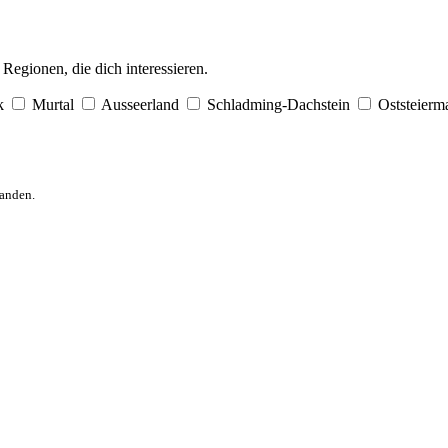
egionen, die dich interessieren.
k
Murtal
Ausseerland
Schladming-Dachstein
Oststeierm
anden.