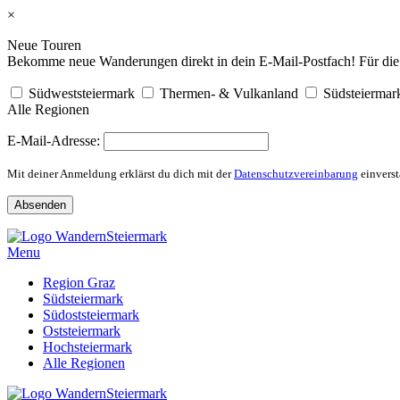
×
Neue Touren
Bekomme neue Wanderungen direkt in dein E-Mail-Postfach! Für die R
Südweststeiermark
Thermen- & Vulkanland
Südsteiermar
Alle Regionen
E-Mail-Adresse:
Mit deiner Anmeldung erklärst du dich mit der
Datenschutzvereinbarung
einverst
Skip
to
Menu
content
Region Graz
Südsteiermark
Südoststeiermark
Oststeiermark
Hochsteiermark
Alle Regionen