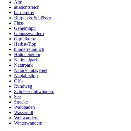
Alm
aussichtsreich
barrierefrei
Burgen & Schlösser
Fluss
Geheimtipp
Genusswandern
Gipfelkreuz
Herbst-Tipp
hundefreundlich
Hütteneinkehr
Nationalpark
Naturpark
Naturschutzgebiet
Neujahrstipp
Öffis
Rundweg
Schneeschuhwandern
See
Strecke
Waldbaden
Wasserfall
Weitwandern
Winterwandern