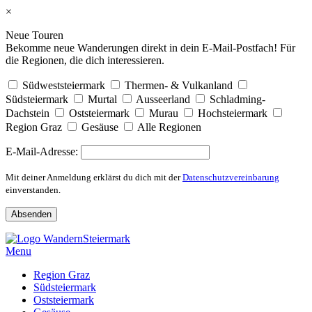
×
Neue Touren
Bekomme neue Wanderungen direkt in dein E-Mail-Postfach! Für
die Regionen, die dich interessieren.
Südweststeiermark
Thermen- & Vulkanland
Südsteiermark
Murtal
Ausseerland
Schladming-
Dachstein
Oststeiermark
Murau
Hochsteiermark
Region Graz
Gesäuse
Alle Regionen
E-Mail-Adresse:
Mit deiner Anmeldung erklärst du dich mit der
Datenschutzvereinbarung
einverstanden.
Skip
to
Menu
content
Region Graz
Südsteiermark
Oststeiermark