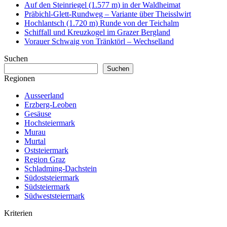
Auf den Steinriegel (1.577 m) in der Waldheimat
Präbichl-Glett-Rundweg – Variante über Theisslwirt
Hochlantsch (1.720 m) Runde von der Teichalm
Schiffall und Kreuzkogel im Grazer Bergland
Vorauer Schwaig von Tränktörl – Wechselland
Suchen
Suchen
Regionen
Ausseerland
Erzberg-Leoben
Gesäuse
Hochsteiermark
Murau
Murtal
Oststeiermark
Region Graz
Schladming-Dachstein
Südoststeiermark
Südsteiermark
Südweststeiermark
Kriterien