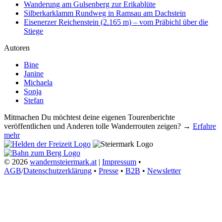
Wanderung am Gulsenberg zur Erikablüte
Silberkarklamm Rundweg in Ramsau am Dachstein
Eisenerzer Reichenstein (2.165 m) – vom Präbichl über die
Stiege
Autoren
Bine
Janine
Michaela
Sonja
Stefan
Mitmachen
Du möchtest deine eigenen Tourenberichte
veröffentlichen und Anderen tolle Wanderrouten zeigen? →
Erfahre
mehr
© 2026
wandernsteiermark.at
|
Impressum
•
AGB
/
Datenschutzerklärung
•
Presse
•
B2B
•
Newsletter