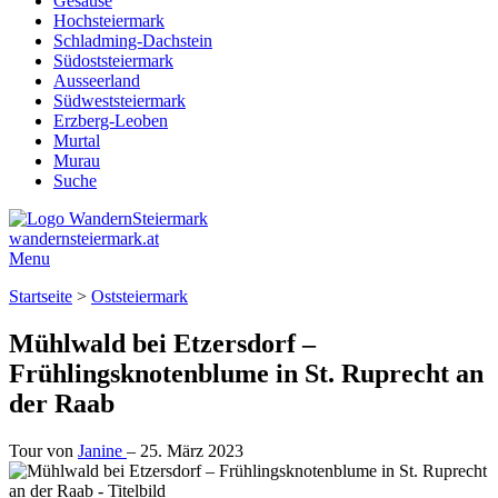
Gesäuse
Hochsteiermark
Schladming-Dachstein
Südoststeiermark
Ausseerland
Südweststeiermark
Erzberg-Leoben
Murtal
Murau
Suche
wandernsteiermark.at
Menu
Startseite
>
Oststeiermark
Mühlwald bei Etzersdorf –
Frühlingsknotenblume in St. Ruprecht an
der Raab
Tour von
Janine
–
25. März 2023