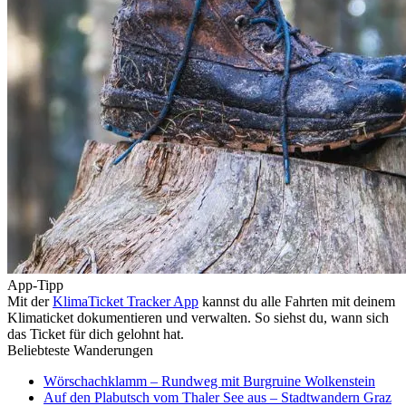
App-Tipp
Mit der
KlimaTicket Tracker App
kannst du alle Fahrten mit deinem
Klimaticket dokumentieren und verwalten. So siehst du, wann sich
das Ticket für dich gelohnt hat.
Beliebteste Wanderungen
Wörschachklamm – Rundweg mit Burgruine Wolkenstein
Auf den Plabutsch vom Thaler See aus – Stadtwandern Graz