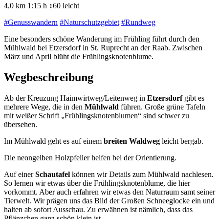
4,0 km
1:15 h
↨60
leicht
#Genusswandern
#Naturschutzgebiet
#Rundweg
Eine besonders schöne Wanderung im Frühling führt durch den
Mühlwald bei Etzersdorf in St. Ruprecht an der Raab. Zwischen
März und April blüht die Frühlingsknotenblume.
Wegbeschreibung
Ab der Kreuzung Haimwirtweg/Leitenweg in
Etzersdorf
gibt es
mehrere Wege, die in den
Mühlwald
führen. Große grüne Tafeln
mit weißer Schrift „Frühlingsknotenblumen“ sind schwer zu
übersehen.
Im Mühlwald geht es auf einem
breiten Waldweg
leicht bergab.
Die neongelben Holzpfeiler helfen bei der Orientierung.
Auf einer
Schautafel
können wir Details zum Mühlwald nachlesen.
So lernen wir etwas über die Frühlingsknotenblume, die hier
vorkommt. Aber auch erfahren wir etwas den Naturraum samt seiner
Tierwelt. Wir prägen uns das Bild der Großen Schneeglocke ein und
halten ab sofort Ausschau. Zu erwähnen ist nämlich, dass das
Pflänzchen ganz schön klein ist.