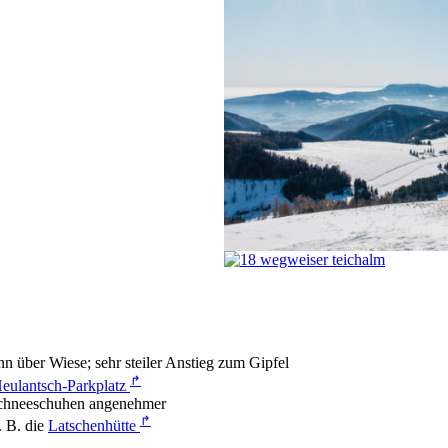
n über Wiese; sehr steiler Anstieg zum Gipfel
↱
eulantsch-Parkplatz
 Schneeschuhen angenehmer
↱
. B. die
Latschenhütte