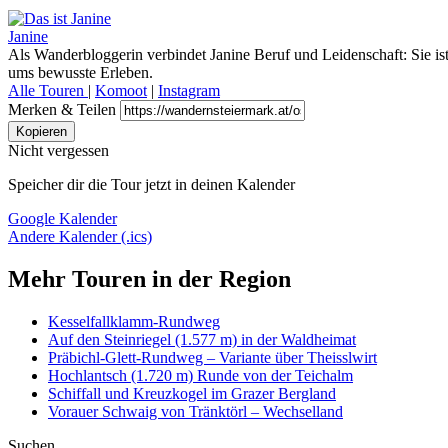
Janine
Als Wanderbloggerin verbindet Janine Beruf und Leidenschaft: Sie is
ums bewusste Erleben.
Alle Touren
|
Komoot
|
Instagram
Merken & Teilen
Kopieren
Nicht vergessen
Speicher dir die Tour jetzt in deinen Kalender
Google Kalender
Andere Kalender (.ics)
Mehr Touren in der Region
Kesselfallklamm-Rundweg
Auf den Steinriegel (1.577 m) in der Waldheimat
Präbichl-Glett-Rundweg – Variante über Theisslwirt
Hochlantsch (1.720 m) Runde von der Teichalm
Schiffall und Kreuzkogel im Grazer Bergland
Vorauer Schwaig von Tränktörl – Wechselland
Suchen