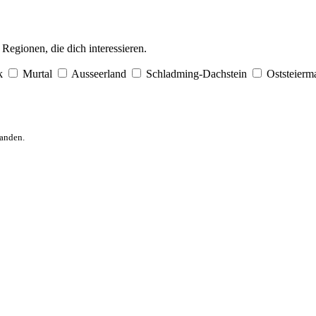
egionen, die dich interessieren.
k
Murtal
Ausseerland
Schladming-Dachstein
Oststeierm
anden.