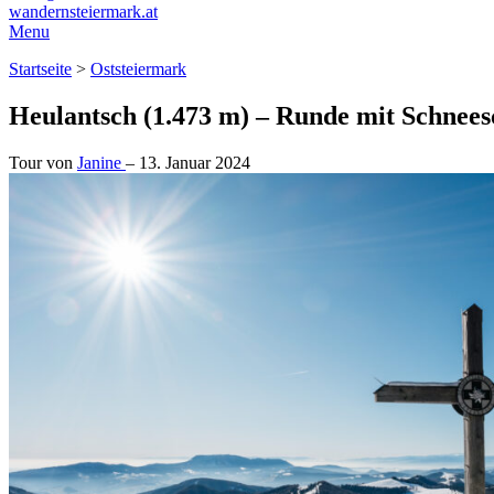
wandernsteiermark.at
Menu
Startseite
>
Oststeiermark
Heulantsch (1.473 m) – Runde mit Schnee
Tour von
Janine
–
13. Januar 2024