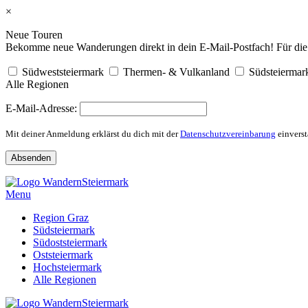
×
Neue Touren
Bekomme neue Wanderungen direkt in dein E-Mail-Postfach! Für die R
Südweststeiermark
Thermen- & Vulkanland
Südsteiermar
Alle Regionen
E-Mail-Adresse:
Mit deiner Anmeldung erklärst du dich mit der
Datenschutzvereinbarung
einverst
Skip
to
Menu
content
Region Graz
Südsteiermark
Südoststeiermark
Oststeiermark
Hochsteiermark
Alle Regionen