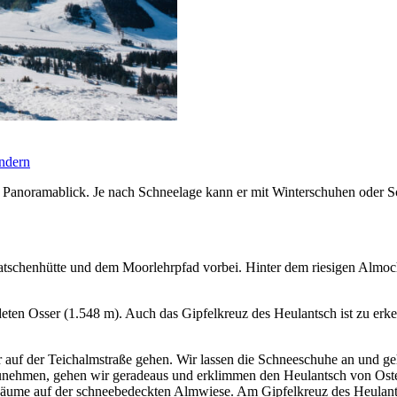
ndern
d Panoramablick. Je nach Schneelage kann er mit Winterschuhen oder 
Latschenhütte und dem Moorlehrpfad vorbei. Hinter dem riesigen Almo
deten Osser (1.548 m). Auch das Gipfelkreuz des Heulantsch ist zu erke
r auf der Teichalmstraße gehen. Wir lassen die Schneeschuhe an und g
fzunehmen, gehen wir geradeaus und erklimmen den Heulantsch von Os
Bäume auf der schneebedeckten Almwiese. Am Gipfelkreuz des Heulants