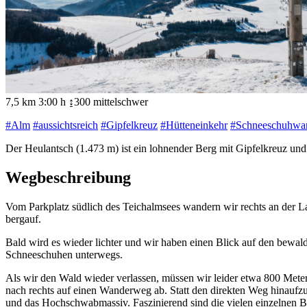
7,5 km
3:00 h
↨300
mittelschwer
#Alm
#aussichtsreich
#Gipfelkreuz
#Hütteneinkehr
#Schneeschuhwa
Der Heulantsch (1.473 m) ist ein lohnender Berg mit Gipfelkreuz un
Wegbeschreibung
Vom Parkplatz südlich des Teichalmsees wandern wir rechts an der 
bergauf.
Bald wird es wieder lichter und wir haben einen Blick auf den bewal
Schneeschuhen unterwegs.
Als wir den Wald wieder verlassen, müssen wir leider etwa 800 Mete
nach rechts auf einen Wanderweg ab. Statt den direkten Weg hinau
und das Hochschwabmassiv. Faszinierend sind die vielen einzelnen 