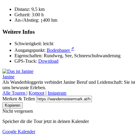
Distanz:
9,5 km
Gehzeit:
3:00 h
An-/Abstieg:
↨400 hm
Weitere Infos
Schwierigkeit:
leicht
↱
Ausgangspunkt:
Bodenbauer
Eigenschaften:
Rundweg, See, Schneeschuhwanderung
GPS-Track:
Download
Janine
Als Wanderbloggerin verbindet Janine Beruf und Leidenschaft: Sie is
ums bewusste Erleben.
Alle Touren
|
Komoot
|
Instagram
Merken & Teilen
Kopieren
Nicht vergessen
Speicher dir die Tour jetzt in deinen Kalender
Google Kalender