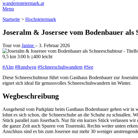
wandernsteiermark.at
Menu
Startseite
>
Hochsteiermark
Joseralm & Josersee vom Bodenbauer als 
Tour von
Janine
–
3. Februar 2026
9,5 km
3:00 h
↨400
leicht
#Alm
#Rundweg
#Schneeschuhwandern
#See
Diese Schneeschuhtour führt vom Gasthaus Bodenbauer zur Joseralm
eignet sich ideal für genussvolles Schneeschuhwandern im Winter.
Wegbeschreibung
Ausgehend vom Parkplatz beim Gasthaus Bodenbauer gehen wir in west
lohnt es sich schon, die Schneeschuhe an die Schuhe zu schnallen. Wi
Stück parallel zum Joserbach. Nur für ein kurzes Stück verlassen wi
die ganze Zeit auch Spuren von Tourenski. Rechts weiter unten erkenn
Anschluss sind es bis zum Josersee nur mehr 30 weniger anstrengen