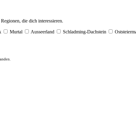
egionen, die dich interessieren.
k
Murtal
Ausseerland
Schladming-Dachstein
Oststeierm
anden.