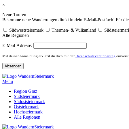
×
Neue Touren
Bekomme neue Wanderungen direkt in dein E-Mail-Postfach! Für die R
Südweststeiermark
Thermen- & Vulkanland
Südsteiermar
Alle Regionen
E-Mail-Adresse:
Mit deiner Anmeldung erklärst du dich mit der
Datenschutzvereinbarung
einverst
Skip
to
Menu
content
Region Graz
Südsteiermark
Südoststeiermark
Oststeiermark
Hochsteiermark
Alle Regionen