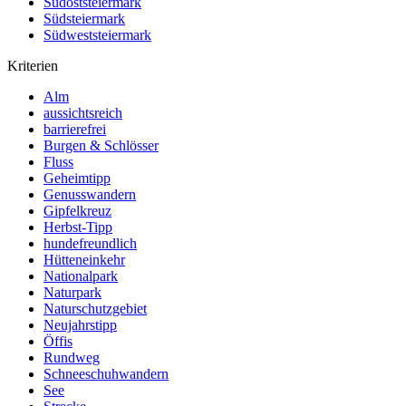
Südoststeiermark
Südsteiermark
Südweststeiermark
Kriterien
Alm
aussichtsreich
barrierefrei
Burgen & Schlösser
Fluss
Geheimtipp
Genusswandern
Gipfelkreuz
Herbst-Tipp
hundefreundlich
Hütteneinkehr
Nationalpark
Naturpark
Naturschutzgebiet
Neujahrstipp
Öffis
Rundweg
Schneeschuhwandern
See