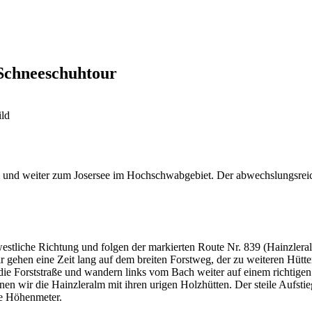
Schneeschuhtour
 und weiter zum Josersee im Hochschwabgebiet. Der abwechslungsreic
liche Richtung und folgen der markierten Route Nr. 839 (Hainzleralm
r gehen eine Zeit lang auf dem breiten Forstweg, der zu weiteren Hütte
r die Forststraße und wandern links vom Bach weiter auf einem richti
en wir die Hainzleralm mit ihren urigen Holzhütten. Der steile Aufsti
de Höhenmeter.