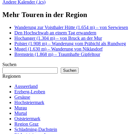
Andere Kalender (.ics)
Mehr Touren in der Region
Wanderung zur Voisthaler Hütte (1.654 m) – von Seewiesen
Den Hochschwab an einem Tag erwandern
Hochanger (1.304 m) – von Bruck an der Mur
Polster (1.908 m) – Wanderung vom Präbichl als Rundweg
Mugel (1.630 m) – Wanderung von Niklasdorf
Bremstein (1.868 m) – Traumhafte Gipfeltour
Suchen
Suchen
Regionen
Ausseerland
Erzberg-Leoben
Gesäuse
Hochsteiermark
Murau
Murtal
Oststeiermark
Region Graz
Schladming-Dachstein