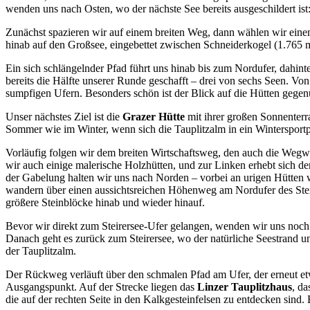
wenden uns nach Osten, wo der nächste See bereits ausgeschildert ist
Zunächst spazieren wir auf einem breiten Weg, dann wählen wir einen
hinab auf den Großsee, eingebettet zwischen Schneiderkogel (1.765 m)
Ein sich schlängelnder Pfad führt uns hinab bis zum Nordufer, dahinte
bereits die Hälfte unserer Runde geschafft – drei von sechs Seen. V
sumpfigen Ufern. Besonders schön ist der Blick auf die Hütten gegenü
Unser nächstes Ziel ist die
Grazer Hütte
mit ihrer großen Sonnenterra
Sommer wie im Winter, wenn sich die Tauplitzalm in ein Wintersportp
Vorläufig folgen wir dem breiten Wirtschaftsweg, den auch die Wegwe
wir auch einige malerische Holzhütten, und zur Linken erhebt sich d
der Gabelung halten wir uns nach Norden – vorbei an urigen Hütten w
wandern über einen aussichtsreichen Höhenweg am Nordufer des Steire
größere Steinblöcke hinab und wieder hinauf.
Bevor wir direkt zum Steirersee-Ufer gelangen, wenden wir uns noch
Danach geht es zurück zum Steirersee, wo der natürliche Seestrand und
der Tauplitzalm.
Der Rückweg verläuft über den schmalen Pfad am Ufer, der erneut et
Ausgangspunkt. Auf der Strecke liegen das
Linzer Tauplitzhaus
, d
die auf der rechten Seite in den Kalkgesteinfelsen zu entdecken sind.