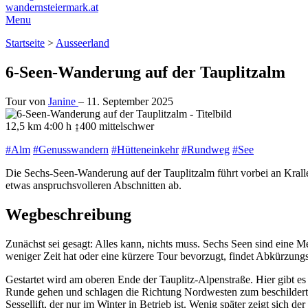
wandernsteiermark.at
Menu
Startseite
>
Ausseerland
6-Seen-Wanderung auf der Tauplitzalm
Tour von
Janine
–
11. September 2025
12,5 km
4:00 h
↨400
mittelschwer
#Alm
#Genusswandern
#Hütteneinkehr
#Rundweg
#See
Die Sechs-Seen-Wanderung auf der Tauplitzalm führt vorbei an Krall
etwas anspruchsvolleren Abschnitten ab.
Wegbeschreibung
Zunächst sei gesagt: Alles kann, nichts muss. Sechs Seen sind eine M
weniger Zeit hat oder eine kürzere Tour bevorzugt, findet Abkürzung
Gestartet wird am oberen Ende der Tauplitz-Alpenstraße. Hier gibt es 
Runde gehen und schlagen die Richtung Nordwesten zum beschilder
Sessellift, der nur im Winter in Betrieb ist. Wenig später zeigt sich 