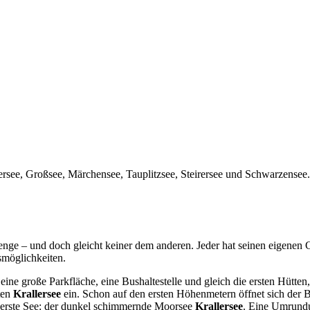
ersee, Großsee, Märchensee, Tauplitzsee, Steirersee und Schwarzensee
enge – und doch gleicht keiner dem anderen. Jeder hat seinen eigenen Ch
smöglichkeiten.
eine große Parkfläche, eine Bushaltestelle und gleich die ersten Hütte
ten
Krallersee
ein. Schon auf den ersten Höhenmetern öffnet sich der B
der erste See: der dunkel schimmernde Moorsee
Krallersee
. Eine Umrundu