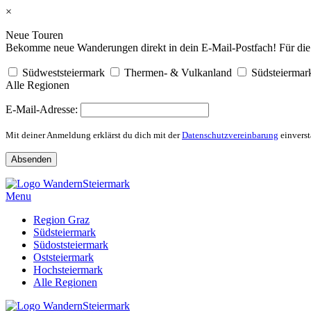
×
Neue Touren
Bekomme neue Wanderungen direkt in dein E-Mail-Postfach! Für die R
Südweststeiermark
Thermen- & Vulkanland
Südsteiermar
Alle Regionen
E-Mail-Adresse:
Mit deiner Anmeldung erklärst du dich mit der
Datenschutzvereinbarung
einverst
Skip
to
Menu
content
Region Graz
Südsteiermark
Südoststeiermark
Oststeiermark
Hochsteiermark
Alle Regionen