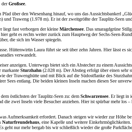
: der
Großsee
.
 Pfad über den Wiesenhang hinauf, wo uns das Aussichtsbankerl „Glück
 und Traweng (1.978 m). Er ist der zweitgrößte der Tauplitz-Seen und 
r liegt fast verborgen der kleine
Märchensee
. Das smaragdgrüne Still
on hier geht es rechts weiter zurück zum Hauptweg der Sechs-Seen-Rund
ber, die sich im Wasser spiegeln.
sse. Hüttenwirtin Laura führt sie seit über zehn Jahren. Hier lässt e
aradies verwandelt.
iser anzeigen. Unterwegs bietet sich ein Abstecher zu einem Aussicht
er markante
Sturzhahn
(2.028 m). Der Abstieg erfolgt über einen sehr 
ie der Trawenghütte und mit Blick auf die Südostflanke des Sturzhahns
r Sees entlang. Die beiden kleinen Inseln machen diesen See unverwech
 dem östlichsten der Tauplitz-Seen zu: dem
Schwarzensee
. Er liegt in
 die zwei Inseln viele Besucher anziehen. Hier ist spürbar mehr los – k
was Aufmerksamkeit erfordert. Danach steigen wir wieder zur Höhe be
as
Naturfreundehaus
, eine Kapelle und weitere Einkehrmöglichkeite
 Es geht nur mehr bergab bis wir schließlich wieder die große Parkfläch