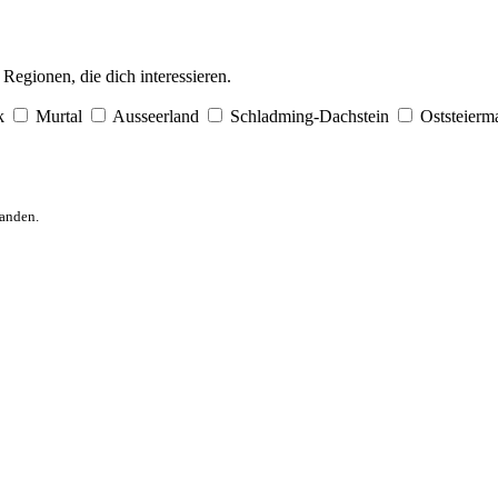
egionen, die dich interessieren.
k
Murtal
Ausseerland
Schladming-Dachstein
Oststeierm
anden.