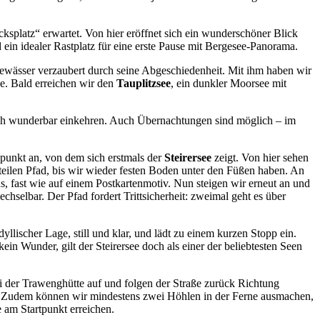
splatz“ erwartet. Von hier eröffnet sich ein wunderschöner Blick
ein idealer Rastplatz für eine erste Pause mit Bergesee-Panorama.
gewässer verzaubert durch seine Abgeschiedenheit. Mit ihm haben wir
e. Bald erreichen wir den
Tauplitzsee
, ein dunkler Moorsee mit
s sich wunderbar einkehren. Auch Übernachtungen sind möglich – im
spunkt an, von dem sich erstmals der
Steirersee
zeigt. Von hier sehen
steilen Pfad, bis wir wieder festen Boden unter den Füßen haben. An
, fast wie auf einem Postkartenmotiv. Nun steigen wir erneut an und
selbar. Der Pfad fordert Trittsicherheit: zweimal geht es über
 idyllischer Lage, still und klar, und lädt zu einem kurzen Stopp ein.
ein Wunder, gilt der Steirersee doch als einer der beliebtesten Seen
i der Trawenghütte auf und folgen der Straße zurück Richtung
n. Zudem können wir mindestens zwei Höhlen in der Ferne ausmachen,
e am Startpunkt erreichen.