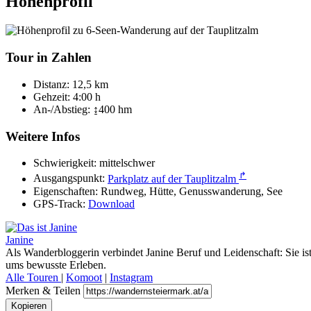
Höhenprofil
Tour in Zahlen
Distanz:
12,5 km
Gehzeit:
4:00 h
An-/Abstieg:
↨400 hm
Weitere Infos
Schwierigkeit:
mittelschwer
↱
Ausgangspunkt:
Parkplatz auf der Tauplitzalm
Eigenschaften:
Rundweg, Hütte, Genusswanderung, See
GPS-Track:
Download
Janine
Als Wanderbloggerin verbindet Janine Beruf und Leidenschaft: Sie is
ums bewusste Erleben.
Alle Touren
|
Komoot
|
Instagram
Merken & Teilen
Kopieren