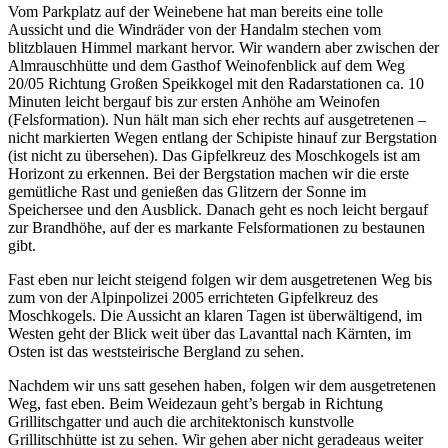
Vom Parkplatz auf der Weinebene hat man bereits eine tolle
Aussicht und die Windräder von der Handalm stechen vom
blitzblauen Himmel markant hervor. Wir wandern aber zwischen der
Almrauschhütte und dem Gasthof Weinofenblick auf dem Weg
20/05 Richtung Großen Speikkogel mit den Radarstationen ca. 10
Minuten leicht bergauf bis zur ersten Anhöhe am Weinofen
(Felsformation). Nun hält man sich eher rechts auf ausgetretenen –
nicht markierten Wegen entlang der Schipiste hinauf zur Bergstation
(ist nicht zu übersehen). Das Gipfelkreuz des Moschkogels ist am
Horizont zu erkennen. Bei der Bergstation machen wir die erste
gemütliche Rast und genießen das Glitzern der Sonne im
Speichersee und den Ausblick. Danach geht es noch leicht bergauf
zur Brandhöhe, auf der es markante Felsformationen zu bestaunen
gibt.
Fast eben nur leicht steigend folgen wir dem ausgetretenen Weg bis
zum von der Alpinpolizei 2005 errichteten Gipfelkreuz des
Moschkogels. Die Aussicht an klaren Tagen ist überwältigend, im
Westen geht der Blick weit über das Lavanttal nach Kärnten, im
Osten ist das weststeirische Bergland zu sehen.
Nachdem wir uns satt gesehen haben, folgen wir dem ausgetretenen
Weg, fast eben. Beim Weidezaun geht’s bergab in Richtung
Grillitschgatter und auch die architektonisch kunstvolle
Grillitschhütte ist zu sehen. Wir gehen aber nicht geradeaus weiter