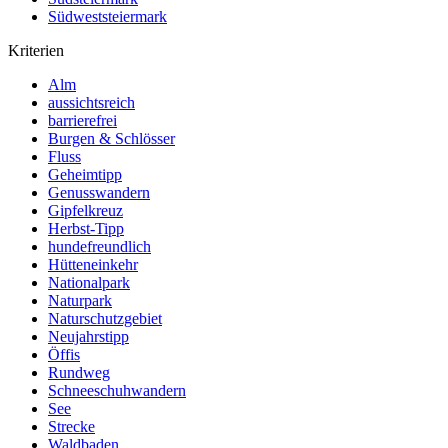
Südweststeiermark
Kriterien
Alm
aussichtsreich
barrierefrei
Burgen & Schlösser
Fluss
Geheimtipp
Genusswandern
Gipfelkreuz
Herbst-Tipp
hundefreundlich
Hütteneinkehr
Nationalpark
Naturpark
Naturschutzgebiet
Neujahrstipp
Öffis
Rundweg
Schneeschuhwandern
See
Strecke
Waldbaden