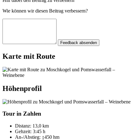
Hilf dabei den Beitrag zu verbessern
Wie können wir diesen Beitrag verbessern?
Feedback absenden
Karte mit Route
Höhenprofil
Tour in Zahlen
Distanz:
13,0 km
Gehzeit:
3:45 h
An-/Abstieg:
↨450 hm