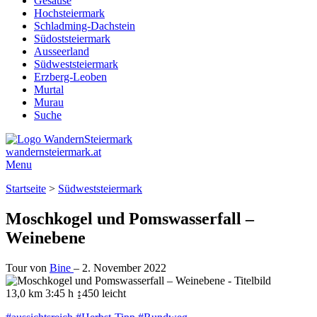
Gesäuse
Hochsteiermark
Schladming-Dachstein
Südoststeiermark
Ausseerland
Südweststeiermark
Erzberg-Leoben
Murtal
Murau
Suche
wandernsteiermark.at
Menu
Startseite
>
Südweststeiermark
Moschkogel und Pomswasserfall –
Weinebene
Tour von
Bine
–
2. November 2022
13,0 km
3:45 h
↨450
leicht