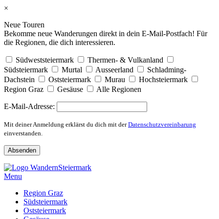
×
Neue Touren
Bekomme neue Wanderungen direkt in dein E-Mail-Postfach! Für
die Regionen, die dich interessieren.
Südweststeiermark
Thermen- & Vulkanland
Südsteiermark
Murtal
Ausseerland
Schladming-
Dachstein
Oststeiermark
Murau
Hochsteiermark
Region Graz
Gesäuse
Alle Regionen
E-Mail-Adresse:
Mit deiner Anmeldung erklärst du dich mit der
Datenschutzvereinbarung
einverstanden.
Skip
to
Menu
content
Region Graz
Südsteiermark
Oststeiermark