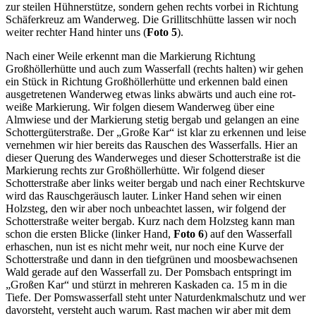
zur steilen Hühnerstütze, sondern gehen rechts vorbei in Richtung
Schäferkreuz am Wanderweg. Die Grillitschhütte lassen wir noch
weiter rechter Hand hinter uns (
Foto 5
).
Nach einer Weile erkennt man die Markierung Richtung
Großhöllerhütte und auch zum Wasserfall (rechts halten) wir gehen
ein Stück in Richtung Großhöllerhütte und erkennen bald einen
ausgetretenen Wanderweg etwas links abwärts und auch eine rot-
weiße Markierung. Wir folgen diesem Wanderweg über eine
Almwiese und der Markierung stetig bergab und gelangen an eine
Schottergüterstraße. Der „Große Kar“ ist klar zu erkennen und leise
vernehmen wir hier bereits das Rauschen des Wasserfalls. Hier an
dieser Querung des Wanderweges und dieser Schotterstraße ist die
Markierung rechts zur Großhöllerhütte. Wir folgend dieser
Schotterstraße aber links weiter bergab und nach einer Rechtskurve
wird das Rauschgeräusch lauter. Linker Hand sehen wir einen
Holzsteg, den wir aber noch unbeachtet lassen, wir folgend der
Schotterstraße weiter bergab. Kurz nach dem Holzsteg kann man
schon die ersten Blicke (linker Hand,
Foto 6
) auf den Wasserfall
erhaschen, nun ist es nicht mehr weit, nur noch eine Kurve der
Schotterstraße und dann in den tiefgrünen und moosbewachsenen
Wald gerade auf den Wasserfall zu. Der Pomsbach entspringt im
„Großen Kar“ und stürzt in mehreren Kaskaden ca. 15 m in die
Tiefe. Der Pomswasserfall steht unter Naturdenkmalschutz und wer
davorsteht, versteht auch warum. Rast machen wir aber mit dem