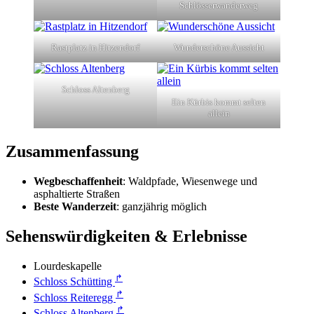
Schlösserwanderweg
Rastplatz in Hitzendorf
Wunderschöne Aussicht
Schloss Altenberg
Ein Kürbis kommt selten
allein
Zusammenfassung
Wegbeschaffenheit
: Waldpfade, Wiesenwege und
asphaltierte Straßen
Beste Wanderzeit
: ganzjährig möglich
Sehenswürdigkeiten & Erlebnisse
Lourdeskapelle
↱
Schloss Schütting
↱
Schloss Reiteregg
↱
Schloss Altenberg