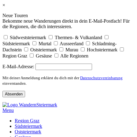
×
Neue Touren
Bekomme neue Wanderungen direkt in dein E-Mail-Postfach! Für
die Regionen, die dich interessieren.
Südweststeiermark
Thermen- & Vulkanland
Südsteiermark
Murtal
Ausseerland
Schladming-
Dachstein
Oststeiermark
Murau
Hochsteiermark
Region Graz
Gesäuse
Alle Regionen
E-Mail-Adresse:
Mit deiner Anmeldung erklärst du dich mit der
Datenschutzvereinbarung
einverstanden.
Skip
to
Menu
content
Region Graz
Südsteiermark
Oststeiermark