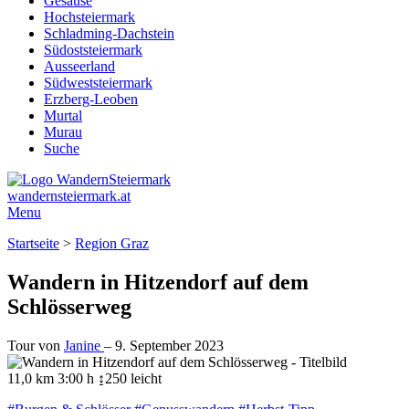
Gesäuse
Hochsteiermark
Schladming-Dachstein
Südoststeiermark
Ausseerland
Südweststeiermark
Erzberg-Leoben
Murtal
Murau
Suche
wandernsteiermark.at
Menu
Startseite
>
Region Graz
Wandern in Hitzendorf auf dem
Schlösserweg
Tour von
Janine
–
9. September 2023
11,0 km
3:00 h
↨250
leicht