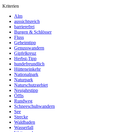
Kriterien
Alm
aussichtsreich
barrierefrei
Burgen & Schlösser
Fluss
Geheimtipp
Genusswandern
Gipfelkreuz
Herbst-Tipp
hundefreundlich
Hütteneinkehr
Nationalpark
Naturpark
Naturschutzgebiet
Neujahrstipp
Öffis
Rundweg
Schneeschuhwandern
See
Strecke
Waldbaden
Wasserfall