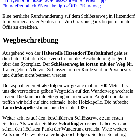
#Burgen & Schlösser
#Genusswandern
#Herbst-Tipp
#hundefreundlich
#Neujahrstipp
#Öffis
#Rundweg
Eine herrliche Rundwanderung auf dem Schlösserweg in Hitzendorf
führt vorbei an vier Schlössern. Von Graz aus ganz bequem mit den
Öffis zu erreichen.
Wegbeschreibung
Ausgehend von der
Haltestelle Hitzendorf Busbahnhof
geht es
durch den Ort, den Kreisverkehr und der Beschilderung folgend
über den Sportplatz. Der
Schlösserweg ist fortan mit der Weg-Nr.
1
angegeben. Alle vier Schlösser auf der Route sind in Privatbesitz
und dürfen nicht betreten werden.
Der asphaltierten Straße folgen wir gerade mal für 300 Meter, bis
uns die versteckten gelben Wegtafeln auf den Wanderweg wechseln
lassen. Die kommende Steigung nehmen wir in Angriff und dann
treffen wir bald auf eine schmale, hohe Holzkapelle. Die hübsche
Lourdeskapelle
stammt aus dem Jahr 1986.
Weiter geht es auf dem beschilderten Schlösserweg zum ersten
Schloss. Als wir das
Schloss Schütting
erreichen, haben wir auch
schon den höchsten Punkt der Wanderung erreicht. Viele weitere
Aufs und Abs werden allerdings noch folgen. Schloss Schütting