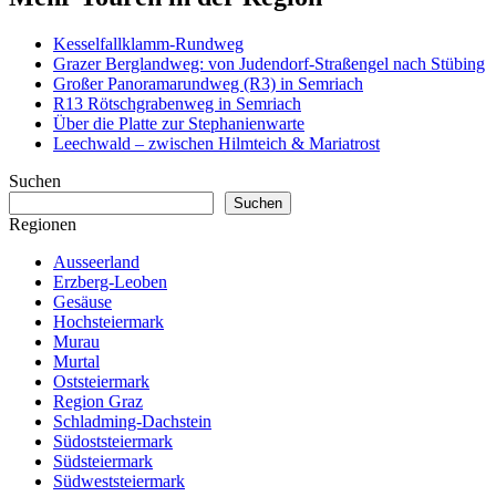
Kesselfallklamm-Rundweg
Grazer Berglandweg: von Judendorf-Straßengel nach Stübing
Großer Panoramarundweg (R3) in Semriach
R13 Rötschgrabenweg in Semriach
Über die Platte zur Stephanienwarte
Leechwald – zwischen Hilmteich & Mariatrost
Suchen
Suchen
Regionen
Ausseerland
Erzberg-Leoben
Gesäuse
Hochsteiermark
Murau
Murtal
Oststeiermark
Region Graz
Schladming-Dachstein
Südoststeiermark
Südsteiermark
Südweststeiermark