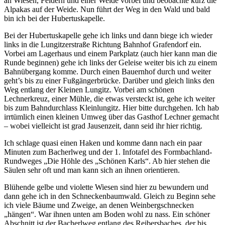
an Wiesen, Feldern und einer Weide vorbei und beobachte kurz die
Alpakas auf der Weide. Nun führt der Weg in den Wald und bald
bin ich bei der Hubertuskapelle.
Bei der Hubertuskapelle gehe ich links und dann biege ich wieder
links in die Lungitzerstraße Richtung Bahnhof Grafendorf ein.
Vorbei am Lagerhaus und einem Parkplatz (auch hier kann man die
Runde beginnen) gehe ich links der Geleise weiter bis ich zu einem
Bahnübergang komme. Durch einen Bauernhof durch und weiter
geht’s bis zu einer Fußgängerbrücke. Darüber und gleich links den
Weg entlang der Kleinen Lungitz. Vorbei am schönen
Lechnerkreuz, einer Mühle, die etwas versteckt ist, gehe ich weiter
bis zum Bahndurchlass Kleinlungitz. Hier bitte durchgehen. Ich hab
irrtümlich einen kleinen Umweg über das Gasthof Lechner gemacht
– wobei vielleicht ist grad Jausenzeit, dann seid ihr hier richtig.
Ich schlage quasi einen Haken und komme dann nach ein paar
Minuten zum Bacherlweg und der 1. Infotafel des Formbachland-
Rundweges „Die Höhle des „Schönen Karls“. Ab hier stehen die
Säulen sehr oft und man kann sich an ihnen orientieren.
Blühende gelbe und violette Wiesen sind hier zu bewundern und
dann gehe ich in den Schneckenbaumwald. Gleich zu Beginn sehe
ich viele Bäume und Zweige, an denen Weinbergschnecken
„hängen“. War ihnen unten am Boden wohl zu nass. Ein schöner
Abschnitt ist der Bacherlweg entlang des Reibersbaches, der bis