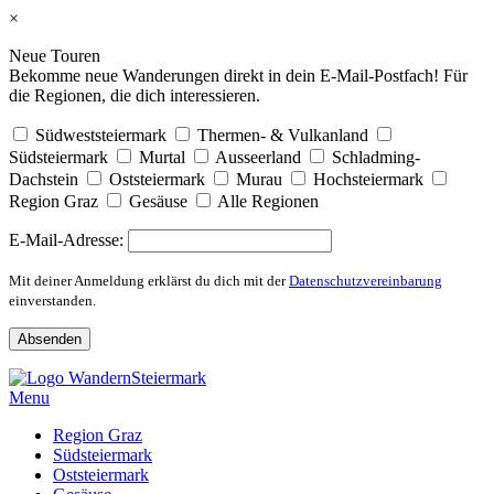
×
Neue Touren
Bekomme neue Wanderungen direkt in dein E-Mail-Postfach! Für
die Regionen, die dich interessieren.
Südweststeiermark
Thermen- & Vulkanland
Südsteiermark
Murtal
Ausseerland
Schladming-
Dachstein
Oststeiermark
Murau
Hochsteiermark
Region Graz
Gesäuse
Alle Regionen
E-Mail-Adresse:
Mit deiner Anmeldung erklärst du dich mit der
Datenschutzvereinbarung
einverstanden.
Skip
to
Menu
content
Region Graz
Südsteiermark
Oststeiermark