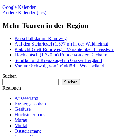
Google Kalender
Andere Kalender (.ics)
Mehr Touren in der Region
Kesselfallklamm-Rundweg
Auf den Steinriegel (1.577 m) in der Waldheimat
Präbichl-Glett-Rundweg – Variante über Theisslwirt
Hochlantsch (1.720 m) Runde von der Teichalm
Schiffall und Kreuzkogel im Grazer Bergland
Vorauer Schwaig von Tränktörl – Wechselland
Suchen
Suchen
Regionen
Ausseerland
Erzberg-Leoben
Gesäuse
Hochsteiermark
Murau
Murtal
Oststeiermark