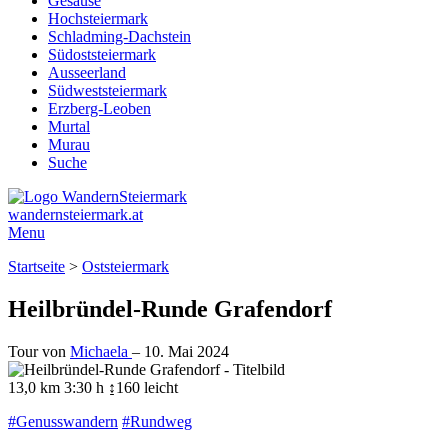
Gesäuse
Hochsteiermark
Schladming-Dachstein
Südoststeiermark
Ausseerland
Südweststeiermark
Erzberg-Leoben
Murtal
Murau
Suche
wandernsteiermark.at
Menu
Startseite
>
Oststeiermark
Heilbründel-Runde Grafendorf
Tour von
Michaela
–
10. Mai 2024
13,0 km
3:30 h
↨160
leicht
#Genusswandern
#Rundweg