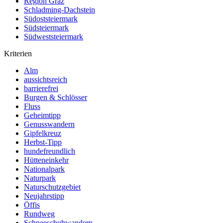
Region Graz
Schladming-Dachstein
Südoststeiermark
Südsteiermark
Südweststeiermark
Kriterien
Alm
aussichtsreich
barrierefrei
Burgen & Schlösser
Fluss
Geheimtipp
Genusswandern
Gipfelkreuz
Herbst-Tipp
hundefreundlich
Hütteneinkehr
Nationalpark
Naturpark
Naturschutzgebiet
Neujahrstipp
Öffis
Rundweg
Schneeschuhwandern