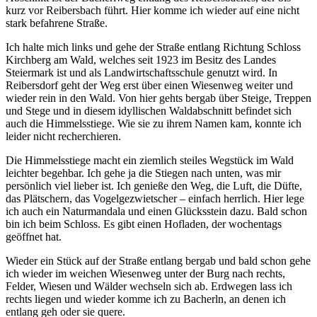
kurz vor Reibersbach führt. Hier komme ich wieder auf eine nicht
stark befahrene Straße.
Ich halte mich links und gehe der Straße entlang Richtung Schloss
Kirchberg am Wald, welches seit 1923 im Besitz des Landes
Steiermark ist und als Landwirtschaftsschule genutzt wird. In
Reibersdorf geht der Weg erst über einen Wiesenweg weiter und
wieder rein in den Wald. Von hier gehts bergab über Steige, Treppen
und Stege und in diesem idyllischen Waldabschnitt befindet sich
auch die Himmelsstiege. Wie sie zu ihrem Namen kam, konnte ich
leider nicht recherchieren.
Die Himmelsstiege macht ein ziemlich steiles Wegstück im Wald
leichter begehbar. Ich gehe ja die Stiegen nach unten, was mir
persönlich viel lieber ist. Ich genieße den Weg, die Luft, die Düfte,
das Plätschern, das Vogelgezwietscher – einfach herrlich. Hier lege
ich auch ein Naturmandala und einen Glücksstein dazu. Bald schon
bin ich beim Schloss. Es gibt einen Hofladen, der wochentags
geöffnet hat.
Wieder ein Stück auf der Straße entlang bergab und bald schon gehe
ich wieder im weichen Wiesenweg unter der Burg nach rechts,
Felder, Wiesen und Wälder wechseln sich ab. Erdwegen lass ich
rechts liegen und wieder komme ich zu Bacherln, an denen ich
entlang geh oder sie quere.