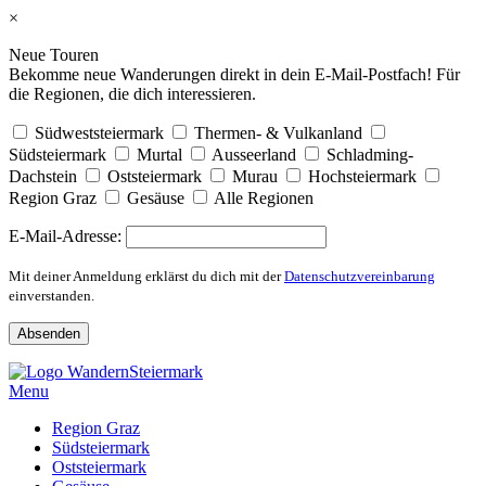
×
Neue Touren
Bekomme neue Wanderungen direkt in dein E-Mail-Postfach! Für
die Regionen, die dich interessieren.
Südweststeiermark
Thermen- & Vulkanland
Südsteiermark
Murtal
Ausseerland
Schladming-
Dachstein
Oststeiermark
Murau
Hochsteiermark
Region Graz
Gesäuse
Alle Regionen
E-Mail-Adresse:
Mit deiner Anmeldung erklärst du dich mit der
Datenschutzvereinbarung
einverstanden.
Skip
to
Menu
content
Region Graz
Südsteiermark
Oststeiermark