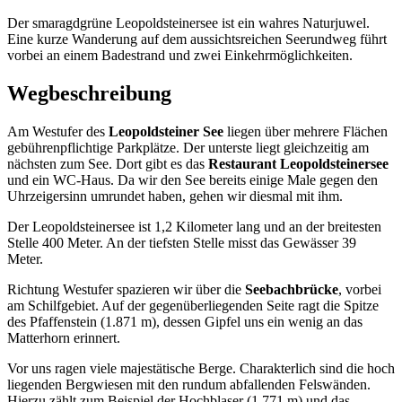
Der smaragdgrüne Leopoldsteinersee ist ein wahres Naturjuwel.
Eine kurze Wanderung auf dem aussichtsreichen Seerundweg führt
vorbei an einem Badestrand und zwei Einkehrmöglichkeiten.
Wegbeschreibung
Am Westufer des
Leopoldsteiner See
liegen über mehrere Flächen
gebührenpflichtige Parkplätze. Der unterste liegt gleichzeitig am
nächsten zum See. Dort gibt es das
Restaurant Leopoldsteinersee
und ein WC-Haus. Da wir den See bereits einige Male gegen den
Uhrzeigersinn umrundet haben, gehen wir diesmal mit ihm.
Der Leopoldsteinersee ist 1,2 Kilometer lang und an der breitesten
Stelle 400 Meter. An der tiefsten Stelle misst das Gewässer 39
Meter.
Richtung Westufer spazieren wir über die
Seebachbrücke
, vorbei
am Schilfgebiet. Auf der gegenüberliegenden Seite ragt die Spitze
des Pfaffenstein (1.871 m), dessen Gipfel uns ein wenig an das
Matterhorn erinnert.
Vor uns ragen viele majestätische Berge. Charakterlich sind die hoch
liegenden Bergwiesen mit den rundum abfallenden Felswänden.
Hierzu zählt zum Beispiel der Hochblaser (1.771 m) und das