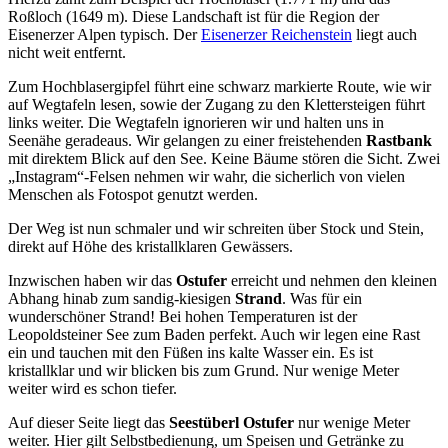
Roßloch (1649 m). Diese Landschaft ist für die Region der
Eisenerzer Alpen typisch. Der
Eisenerzer Reichenstein
liegt auch
nicht weit entfernt.
Zum Hochblasergipfel führt eine schwarz markierte Route, wie wir
auf Wegtafeln lesen, sowie der Zugang zu den Klettersteigen führt
links weiter. Die Wegtafeln ignorieren wir und halten uns in
Seenähe geradeaus. Wir gelangen zu einer freistehenden
Rastbank
mit direktem Blick auf den See. Keine Bäume stören die Sicht. Zwei
„Instagram“-Felsen nehmen wir wahr, die sicherlich von vielen
Menschen als Fotospot genutzt werden.
Der Weg ist nun schmaler und wir schreiten über Stock und Stein,
direkt auf Höhe des kristallklaren Gewässers.
Inzwischen haben wir das
Ostufer
erreicht und nehmen den kleinen
Abhang hinab zum sandig-kiesigen
Strand
. Was für ein
wunderschöner Strand! Bei hohen Temperaturen ist der
Leopoldsteiner See zum Baden perfekt. Auch wir legen eine Rast
ein und tauchen mit den Füßen ins kalte Wasser ein. Es ist
kristallklar und wir blicken bis zum Grund. Nur wenige Meter
weiter wird es schon tiefer.
Auf dieser Seite liegt das
Seestüberl Ostufer
nur wenige Meter
weiter. Hier gilt Selbstbedienung, um Speisen und Getränke zu