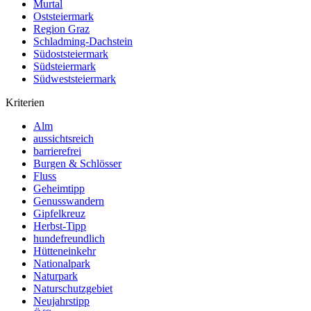
Murtal
Oststeiermark
Region Graz
Schladming-Dachstein
Südoststeiermark
Südsteiermark
Südweststeiermark
Kriterien
Alm
aussichtsreich
barrierefrei
Burgen & Schlösser
Fluss
Geheimtipp
Genusswandern
Gipfelkreuz
Herbst-Tipp
hundefreundlich
Hütteneinkehr
Nationalpark
Naturpark
Naturschutzgebiet
Neujahrstipp