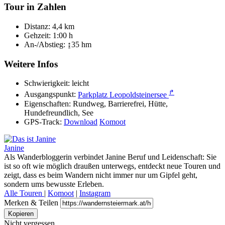
Tour in Zahlen
Distanz:
4,4 km
Gehzeit:
1:00 h
An-/Abstieg:
↨35 hm
Weitere Infos
Schwierigkeit:
leicht
↱
Ausgangspunkt:
Parkplatz Leopoldsteinersee
Eigenschaften:
Rundweg, Barrierefrei, Hütte,
Hundefreundlich, See
GPS-Track:
Download
Komoot
Janine
Als Wanderbloggerin verbindet Janine Beruf und Leidenschaft: Sie
ist so oft wie möglich draußen unterwegs, entdeckt neue Touren und
zeigt, dass es beim Wandern nicht immer nur um Gipfel geht,
sondern ums bewusste Erleben.
Alle Touren
|
Komoot
|
Instagram
Merken & Teilen
Kopieren
Nicht vergessen