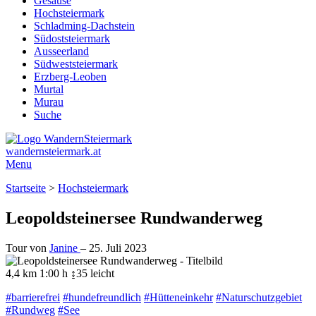
Gesäuse
Hochsteiermark
Schladming-Dachstein
Südoststeiermark
Ausseerland
Südweststeiermark
Erzberg-Leoben
Murtal
Murau
Suche
wandernsteiermark.at
Menu
Startseite
>
Hochsteiermark
Leopoldsteinersee Rundwanderweg
Tour von
Janine
–
25. Juli 2023
4,4 km
1:00 h
↨35
leicht
#barrierefrei
#hundefreundlich
#Hütteneinkehr
#Naturschutzgebiet
#Rundweg
#See